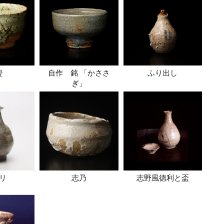
盌
自作 銘 「かささ
ふり出し
ぎ」
リ
志乃
志野風徳利と盃