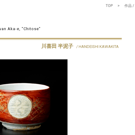
TOP
>
作品 /
an Aka-e, "Chitose"
川喜田 半泥子
/ HANDEISHI KAWAKITA