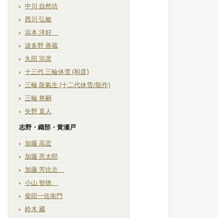
中川 自然坊
西川 弘敏
浜本 洋好
波多野 善蔵
丸田 宗彦
十三代 三輪休雪 (和彦)
三輪 龍氣生 (十二代休雪/龍作)
三輪 将嗣
矢野 直人
志野・織部・黄瀬戸
加藤 高宏
加藤 亮太郎
加藤 芳比古
小山 智徳
柴田一佐衛門
鈴木 藏