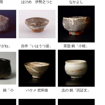
雨
はけめ 伊勢之つと
なかよし
りがね」
自作「いはうつ波」
茶盌 銘「小槌」
 銘「小
ハケメ 把和遊
志の 銘「詫証文」
」