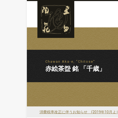
Chawan Aka-e, "Chitose"
赤絵茶盌 銘 「千歳」
消費税率改正に伴うお知らせ (2019年10月よ