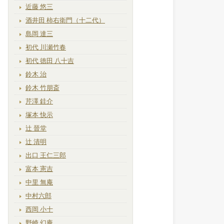
近藤 悠三
酒井田 柿右衛門（十二代）
島岡 達三
初代 川瀬竹春
初代 徳田 八十吉
鈴木 治
鈴木 竹朋斎
芹澤 銈介
塚本 快示
辻 晉堂
辻 清明
出口 王仁三郎
富本 憲吉
中里 無庵
中村六郎
西岡 小十
野崎 幻庵