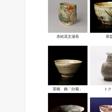
赤絵花文湯呑
茶
茶碗 銘「白菊」
トク