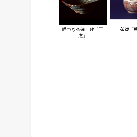
呼づき茶碗 銘「玉
茶盌「
裳」