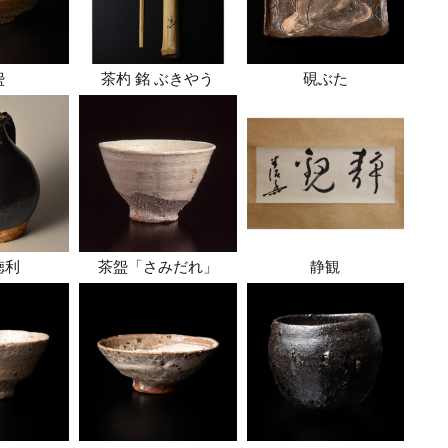
盌
茶杓 銘 ぶきやう
硯ぶた
徳利
茶盌「さみだれ」
静観