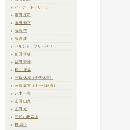
バーナード・リーチ
濱田 庄司
藤田 喬平
藤原 啓
藤原 建
ベルント・フリーベリ
前田 青邨
益田 芳徳
松井 康成
三輪 休和（十代休雪）
三輪 壽雪（十一代休雪）
八木 一夫
山田 山庵
山田 光
三代 山田常山
柳 宗悦