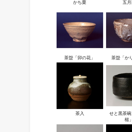
かち栗
五月
茶盌「卯の花」
茶盌「か
茶入
せと黒茶碗
槌