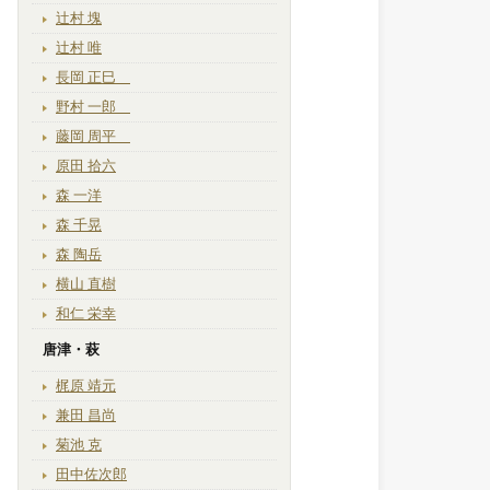
辻村 塊
辻村 唯
長岡 正巳
野村 一郎
藤岡 周平
原田 拾六
森 一洋
森 千晃
森 陶岳
横山 直樹
和仁 栄幸
唐津・萩
梶原 靖元
兼田 昌尚
菊池 克
田中佐次郎