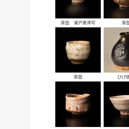
茶盌 瀬戸唐津写
茶
茶盌
ひげ