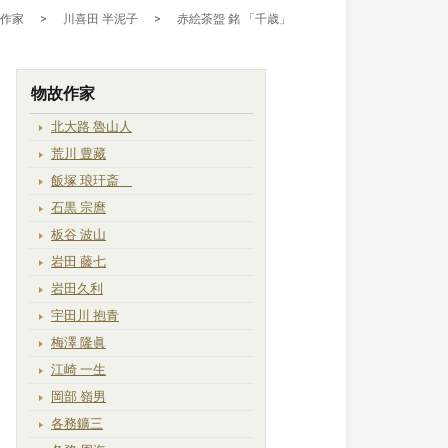
 作家
>
川喜田 半泥子
>
赤絵茶盌 銘 「千歳」
物故作家
北大路 魯山人
荒川 豊藏
飯塚 琅玕斎
石黒 宗麿
板谷 波山
岩田 藤七
岩田久利
宇田川 抱青
梅澤 隆眞
江崎 一生
岡部 嶺男
各務鑛三