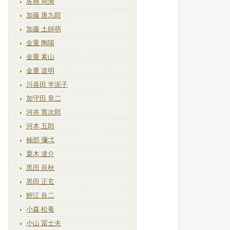
各務 周海
加藤 唐九郎
加藤 土師萌
金重 陶陽
金重 素山
金重 道明
川喜田 半泥子
加守田 章二
河井 寛次郎
河本 五郎
楠部 彌弌
栗木 達介
黒田 辰秋
黒田 正玄
鯉江 良二
小森 松菴
小山 冨士夫