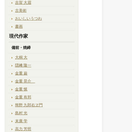
吉賀 大眉
古美術
おいしいうつわ
書画
現代作家
備前・焼締
大桐 大
隠﨑 隆一
金重 巌
金重 晃介
金重 愫
金重 有邦
熊野 九郎右ヱ門
島村 光
末廣 学
高力 芳照