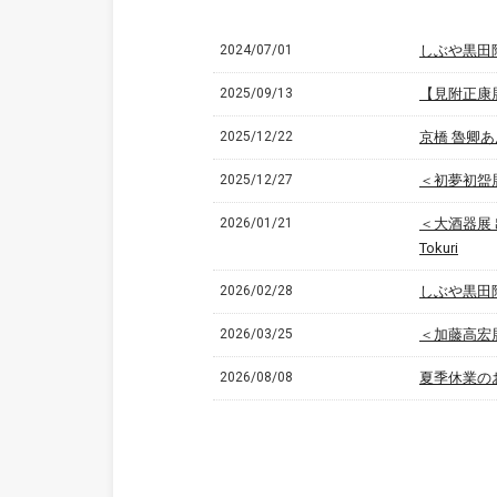
2024/07/01
しぶや黒田
2025/09/13
【見附正康展
2025/12/22
京橋 魯卿あ
2025/12/27
＜初夢初盌展 出
2026/01/21
＜大酒器展 出品
Tokuri
2026/02/28
しぶや黒田陶
2026/03/25
＜加藤高宏展 追加
2026/08/08
夏季休業のお知ら