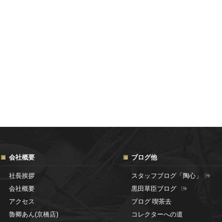
会社概要
ブログ他
社長挨拶
スタッフブログ「陶心」
会社概要
黒田草臣ブログ
アクセス
ブログ 喫茶去
魯卿あん(京橋店)
コレクターへの道