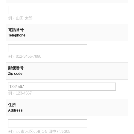
例）山田 太郎
電話番号
Telephone
例）012-3456-7890
郵便番号
Zip code
例）123-4567
住所
Address
例）○○市○○区○○町1-5 田中ビル305