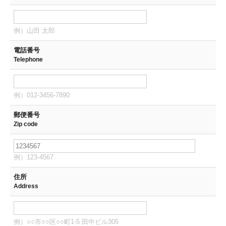
例）山田 太郎
電話番号
Telephone
例）012-3456-7890
郵便番号
Zip code
例）123-4567
住所
Address
例）○○市○○区○○町1-5 田中ビル305