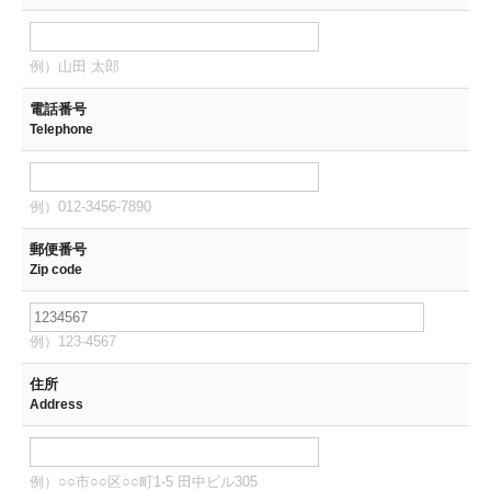
例）山田 太郎
電話番号
Telephone
例）012-3456-7890
郵便番号
Zip code
例）123-4567
住所
Address
例）○○市○○区○○町1-5 田中ビル305