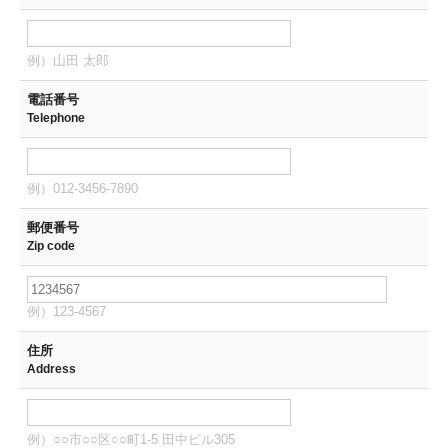
例）山田 太郎
電話番号
Telephone
例）012-3456-7890
郵便番号
Zip code
例）123-4567
住所
Address
例）○○市○○区○○町1-5 田中ビル305