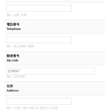
例）山田 太郎
電話番号
Telephone
例）012-3456-7890
郵便番号
Zip code
例）123-4567
住所
Address
例）○○市○○区○○町1-5 田中ビル305