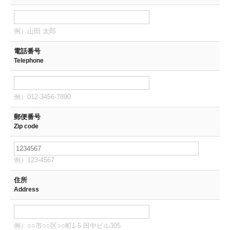
例）山田 太郎
電話番号
Telephone
例）012-3456-7890
郵便番号
Zip code
例）123-4567
住所
Address
例）○○市○○区○○町1-5 田中ビル305