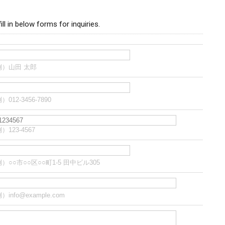
ill in below forms for inquiries.
例）山田 太郎
）012-3456-7890
）123-4567
）○○市○○区○○町1-5 田中ビル305
）info@example.com