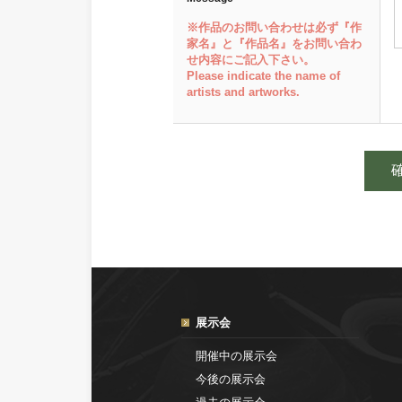
※作品のお問い合わせは必ず『作
家名』と『作品名』をお問い合わ
せ内容にご記入下さい。
Please indicate the name of
artists and artworks.
展示会
開催中の展示会
今後の展示会