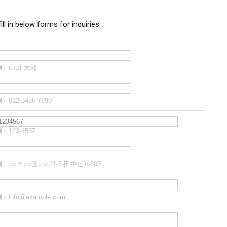
ill in below forms for inquiries.
例）山田 太郎
）012-3456-7890
）123-4567
）○○市○○区○○町1-5 田中ビル305
）info@example.com