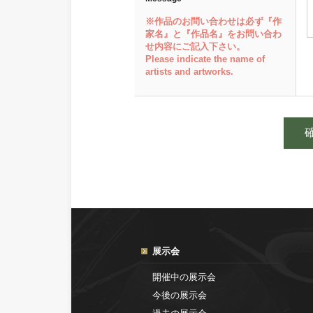
※作品のお問い合わせは必ず『作
家名』と『作品名』をお問い合わ
せ内容にご記入下さい。
Please indicate the name of
artists and artworks.
展示会
開催中の展示会
今後の展示会