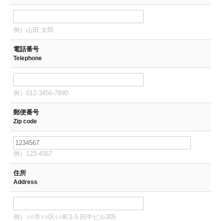
例）山田 太郎
電話番号
Telephone
例）012-3456-7890
郵便番号
Zip code
例）123-4567
住所
Address
例）○○市○○区○○町1-5 田中ビル305