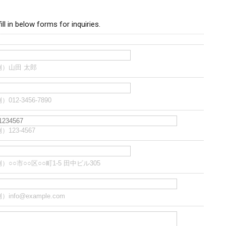
ill in below forms for inquiries.
例）山田 太郎
）012-3456-7890
）123-4567
）○○市○○区○○町1-5 田中ビル305
）info@example.com