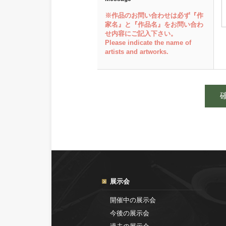
※作品のお問い合わせは必ず『作
家名』と『作品名』をお問い合わ
せ内容にご記入下さい。
Please indicate the name of
artists and artworks.
展示会
開催中の展示会
今後の展示会