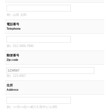
例）山田 太郎
電話番号
Telephone
例）012-3456-7890
郵便番号
Zip code
例）123-4567
住所
Address
例）○○市○○区○○町1-5 田中ビル305