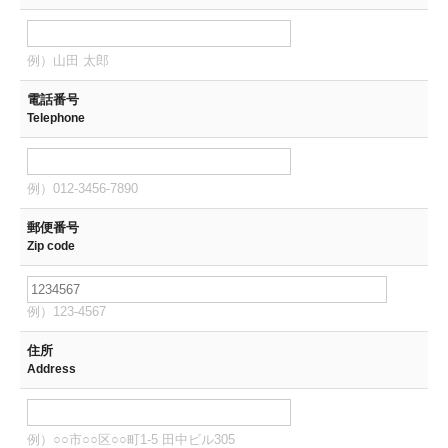
例）山田 太郎
電話番号
Telephone
例）012-3456-7890
郵便番号
Zip code
例）123-4567
住所
Address
例）○○市○○区○○町1-5 田中ビル305