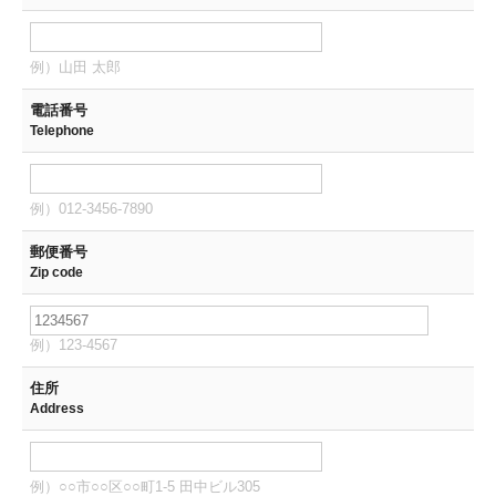
例）山田 太郎
電話番号
Telephone
例）012-3456-7890
郵便番号
Zip code
例）123-4567
住所
Address
例）○○市○○区○○町1-5 田中ビル305