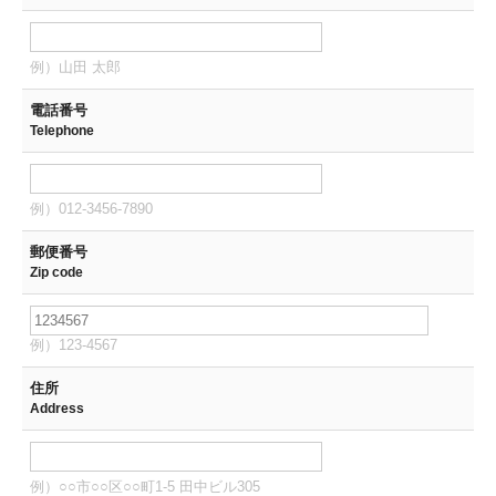
例）山田 太郎
電話番号
Telephone
例）012-3456-7890
郵便番号
Zip code
例）123-4567
住所
Address
例）○○市○○区○○町1-5 田中ビル305