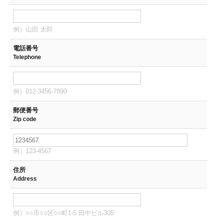
例）山田 太郎
電話番号
Telephone
例）012-3456-7890
郵便番号
Zip code
例）123-4567
住所
Address
例）○○市○○区○○町1-5 田中ビル305