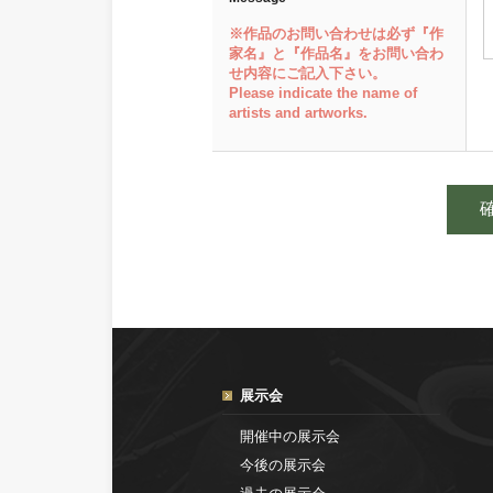
※作品のお問い合わせは必ず『作
家名』と『作品名』をお問い合わ
せ内容にご記入下さい。
Please indicate the name of
artists and artworks.
展示会
開催中の展示会
今後の展示会