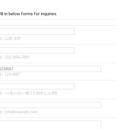
ill in below forms for inquiries.
例）山田 太郎
）012-3456-7890
）123-4567
）○○市○○区○○町1-5 田中ビル305
）info@example.com