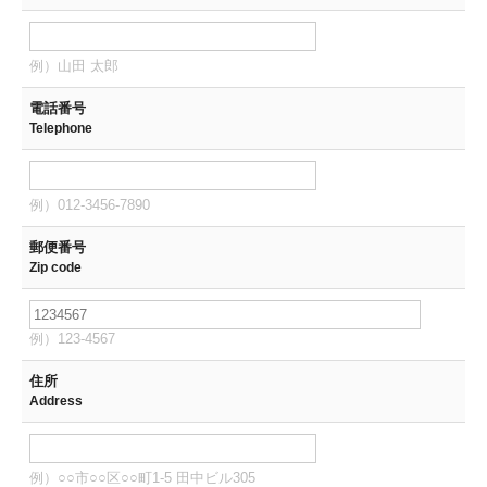
例）山田 太郎
電話番号
Telephone
例）012-3456-7890
郵便番号
Zip code
例）123-4567
住所
Address
例）○○市○○区○○町1-5 田中ビル305