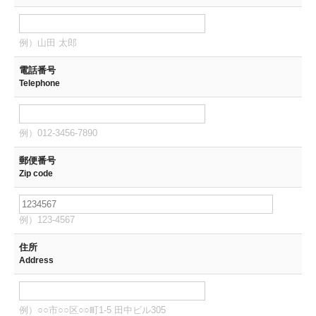
例）山田 太郎
電話番号
Telephone
例）012-3456-7890
郵便番号
Zip code
例）123-4567
住所
Address
例）○○市○○区○○町1-5 田中ビル305