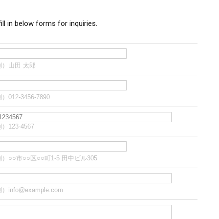
ill in below forms for inquiries.
例）山田 太郎
）012-3456-7890
）123-4567
）○○市○○区○○町1-5 田中ビル305
）info@example.com