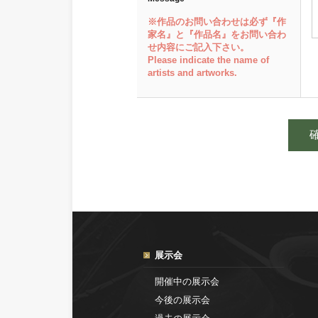
※作品のお問い合わせは必ず『作
家名』と『作品名』をお問い合わ
せ内容にご記入下さい。
Please indicate the name of
artists and artworks.
展示会
開催中の展示会
今後の展示会