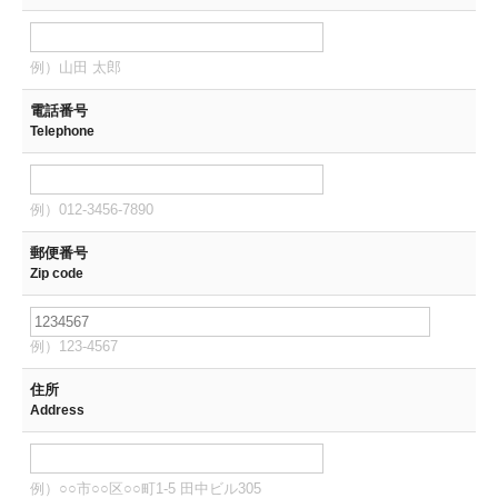
例）山田 太郎
電話番号
Telephone
例）012-3456-7890
郵便番号
Zip code
例）123-4567
住所
Address
例）○○市○○区○○町1-5 田中ビル305