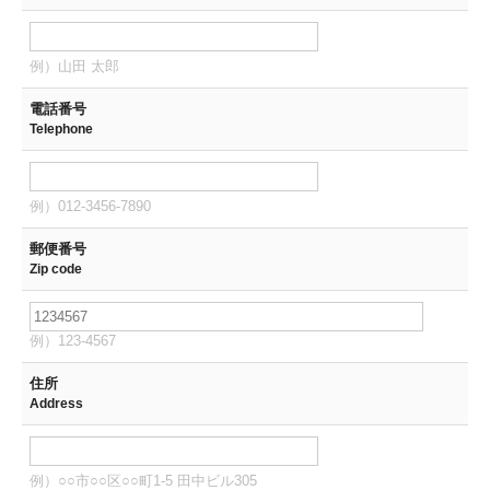
例）山田 太郎
電話番号
Telephone
例）012-3456-7890
郵便番号
Zip code
例）123-4567
住所
Address
例）○○市○○区○○町1-5 田中ビル305