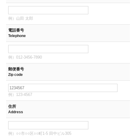
例）山田 太郎
電話番号
Telephone
例）012-3456-7890
郵便番号
Zip code
例）123-4567
住所
Address
例）○○市○○区○○町1-5 田中ビル305