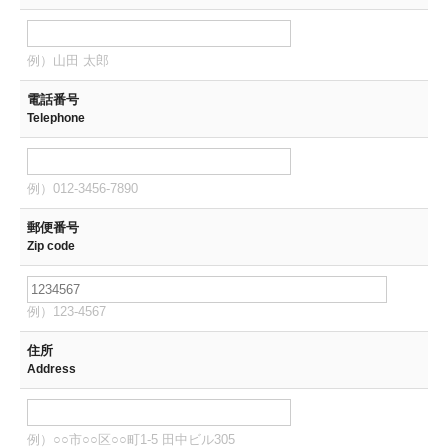
例）山田 太郎
電話番号
Telephone
例）012-3456-7890
郵便番号
Zip code
例）123-4567
住所
Address
例）○○市○○区○○町1-5 田中ビル305