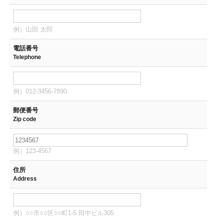
例）山田 太郎
電話番号
Telephone
例）012-3456-7890
郵便番号
Zip code
例）123-4567
住所
Address
例）○○市○○区○○町1-5 田中ビル305