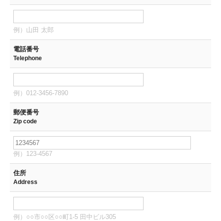
例）山田 太郎
電話番号
Telephone
例）012-3456-7890
郵便番号
Zip code
例）123-4567
住所
Address
例）○○市○○区○○町1-5 田中ビル305