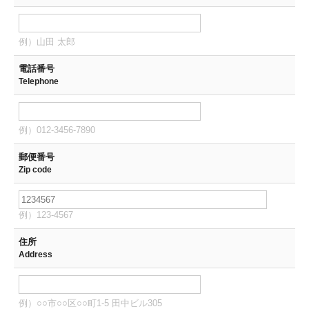
例）山田 太郎
電話番号
Telephone
例）012-3456-7890
郵便番号
Zip code
例）123-4567
住所
Address
例）○○市○○区○○町1-5 田中ビル305