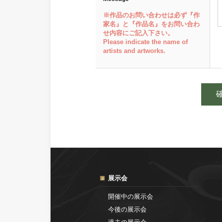
※作品のお問い合わせは必ず『作
家名』と『作品名』をお問い合わ
せ内容にご記入下さい。
Please indicate the name of
artists and artworks.
展示会
開催中の展示会
今後の展示会