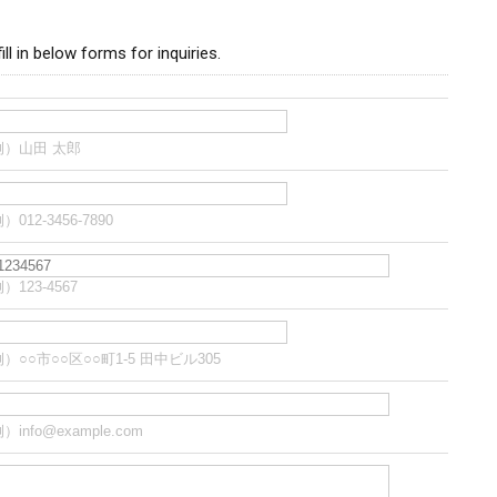
ill in below forms for inquiries.
例）山田 太郎
）012-3456-7890
）123-4567
）○○市○○区○○町1-5 田中ビル305
）info@example.com