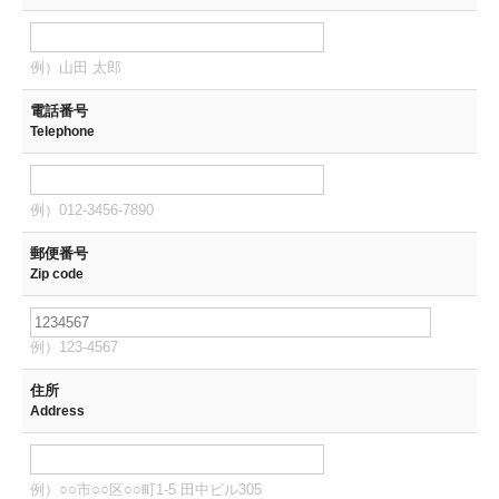
例）山田 太郎
電話番号
Telephone
例）012-3456-7890
郵便番号
Zip code
例）123-4567
住所
Address
例）○○市○○区○○町1-5 田中ビル305