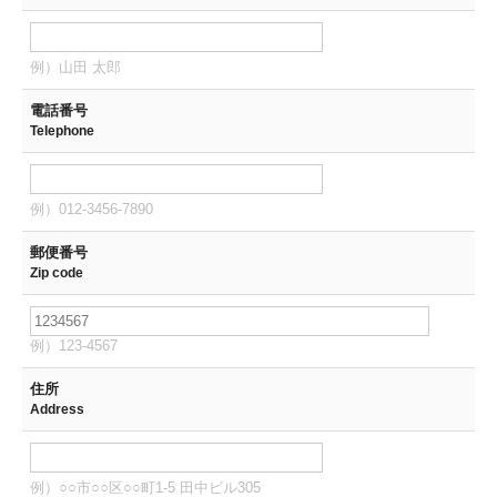
例）山田 太郎
電話番号
Telephone
例）012-3456-7890
郵便番号
Zip code
例）123-4567
住所
Address
例）○○市○○区○○町1-5 田中ビル305