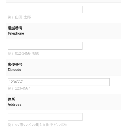
例）山田 太郎
電話番号
Telephone
例）012-3456-7890
郵便番号
Zip code
例）123-4567
住所
Address
例）○○市○○区○○町1-5 田中ビル305