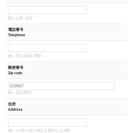
例）山田 太郎
電話番号
Telephone
例）012-3456-7890
郵便番号
Zip code
例）123-4567
住所
Address
例）○○市○○区○○町1-5 田中ビル305