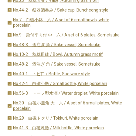
No.23 秋草大壷 / Vase, Autumn grass motif
No.44-2 祭器酒呑み / Sake cup, Buncheong style
No.7 白磁小鉢 六 / A set of 6 small bowls, white
porcelain
No.9 染付平向付 中 六 / A set of 6 plates, Sometsuke
No.48-3 酒注ぎ 角 / Sake vessel, Sometsuke
No.13-2 秋草皿鉢 / Bowl, Autumn grass motif
No.48-2 酒注ぎ 角 / Sake vessel, Sometsuke
No.40-1 トビ口 / Bottle, Sue ware style
No.42-4 白磁小瓶 / Small bottle, White porcelain
No.56-3 トーフ型水滴 / Water droplet, White porcelain
No.30 白磁小皿角 大 六 / A set of 6 small plates, White
porcelain
No.29 白磁トクリ / Tokkuri, White porcelain
No.41-3 白磁乳瓶 / Milk bottle, White porcelain