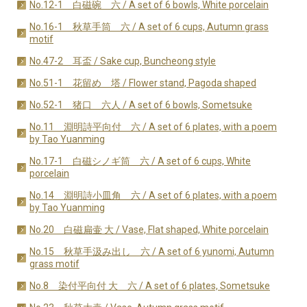
No.12-1 白磁碗 六 / A set of 6 bowls, White porcelain
No.16-1 秋草手筒 六 / A set of 6 cups, Autumn grass
motif
No.47-2 耳盃 / Sake cup, Buncheong style
No.51-1 花留め 塔 / Flower stand, Pagoda shaped
No.52-1 猪口 六人 / A set of 6 bowls, Sometsuke
No.11 淵明詩平向付 六 / A set of 6 plates, with a poem
by Tao Yuanming
No.17-1 白磁シノギ筒 六 / A set of 6 cups, White
porcelain
No.14 淵明詩小皿角 六 / A set of 6 plates, with a poem
by Tao Yuanming
No.20 白磁扁壷 大 / Vase, Flat shaped, White porcelain
No.15 秋草手汲み出し 六 / A set of 6 yunomi, Autumn
grass motif
No.8 染付平向付 大 六 / A set of 6 plates, Sometsuke