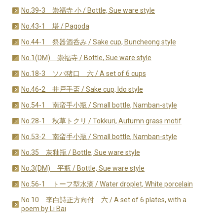
No.39-3 崇福寺 小 / Bottle, Sue ware style
No.43-1 塔 / Pagoda
No.44-1 祭器酒呑み / Sake cup, Buncheong style
No.1(DM) 崇福寺 / Bottle, Sue ware style
No.18-3 ソバ猪口 六 / A set of 6 cups
No.46-2 井戸手盃 / Sake cup, Ido style
No.54-1 南蛮手小瓶 / Small bottle, Namban-style
No.28-1 秋草トクリ / Tokkuri, Autumn grass motif
No.53-2 南蛮手小瓶 / Small bottle, Namban-style
No.35 灰釉瓶 / Bottle, Sue ware style
No.3(DM) 平瓶 / Bottle, Sue ware style
No.56-1 トーフ型水滴 / Water droplet, White porcelain
No.10 李白詩正方向付 六 / A set of 6 plates, with a
poem by Li Bai