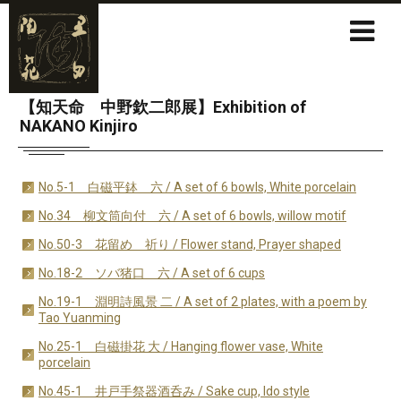
【知天命 中野欽二郎展】Exhibition of
NAKANO Kinjiro
No.5-1 白磁平鉢 六 / A set of 6 bowls, White porcelain
No.34 柳文筒向付 六 / A set of 6 bowls, willow motif
No.50-3 花留め 祈り / Flower stand, Prayer shaped
No.18-2 ソバ猪口 六 / A set of 6 cups
No.19-1 淵明詩風景 二 / A set of 2 plates, with a poem by
Tao Yuanming
No.25-1 白磁掛花 大 / Hanging flower vase, White
porcelain
No.45-1 井戸手祭器酒呑み / Sake cup, Ido style