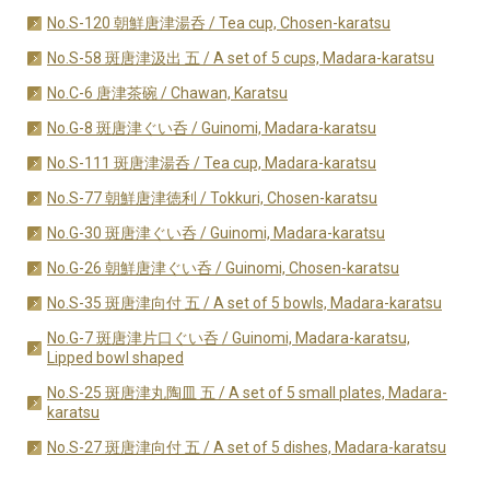
No.S-120 朝鮮唐津湯呑 / Tea cup, Chosen-karatsu
No.S-58 斑唐津汲出 五 / A set of 5 cups, Madara-karatsu
No.C-6 唐津茶碗 / Chawan, Karatsu
No.G-8 斑唐津ぐい呑 / Guinomi, Madara-karatsu
No.S-111 斑唐津湯呑 / Tea cup, Madara-karatsu
No.S-77 朝鮮唐津徳利 / Tokkuri, Chosen-karatsu
No.G-30 斑唐津ぐい呑 / Guinomi, Madara-karatsu
No.G-26 朝鮮唐津ぐい呑 / Guinomi, Chosen-karatsu
No.S-35 斑唐津向付 五 / A set of 5 bowls, Madara-karatsu
No.G-7 斑唐津片口ぐい呑 / Guinomi, Madara-karatsu,
Lipped bowl shaped
No.S-25 斑唐津丸陶皿 五 / A set of 5 small plates, Madara-
karatsu
No.S-27 斑唐津向付 五 / A set of 5 dishes, Madara-karatsu