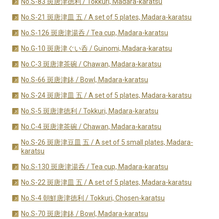
No.S-83 斑唐津徳利 / Tokkuri, Madara-karatsu
No.S-21 斑唐津皿 五 / A set of 5 plates, Madara-karatsu
No.S-126 斑唐津湯呑 / Tea cup, Madara-karatsu
No.G-10 斑唐津ぐい呑 / Guinomi, Madara-karatsu
No.C-3 斑唐津茶碗 / Chawan, Madara-karatsu
No.S-66 斑唐津鉢 / Bowl, Madara-karatsu
No.S-24 斑唐津皿 五 / A set of 5 plates, Madara-karatsu
No.S-5 斑唐津徳利 / Tokkuri, Madara-karatsu
No.C-4 斑唐津茶碗 / Chawan, Madara-karatsu
No.S-26 斑唐津豆皿 五 / A set of 5 small plates, Madara-
karatsu
No.S-130 斑唐津湯呑 / Tea cup, Madara-karatsu
No.S-22 斑唐津皿 五 / A set of 5 plates, Madara-karatsu
No.S-4 朝鮮唐津徳利 / Tokkuri, Chosen-karatsu
No.S-70 斑唐津鉢 / Bowl, Madara-karatsu