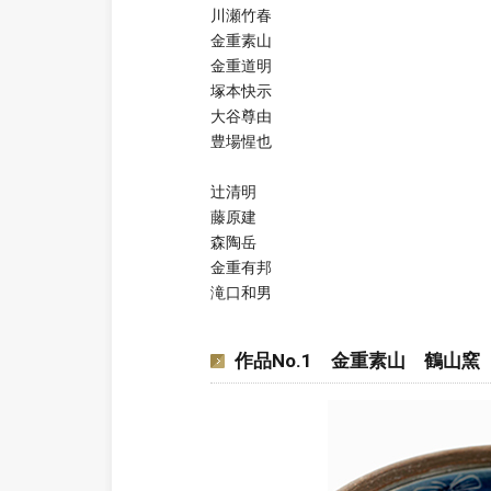
川瀬竹春
金重素山
金重道明
塚本快示
大谷尊由
豊場惺也
辻清明
藤原建
森陶岳
金重有邦
滝口和男
作品No.1 金重素山 鶴山窯 銘々皿