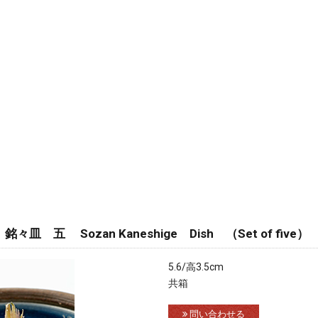
 五 Sozan Kaneshige Dish （Set of five）
5.6/高3.5cm
共箱
問い合わせる