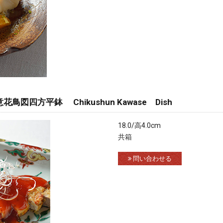
図四方平鉢 Chikushun Kawase Dish
18.0/高4.0cm
共箱
問い合わせる