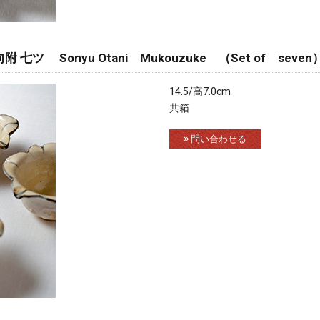
ツ Sonyu Otani Mukouzuke （Set of seven
14.5/高7.0cm
共箱
問い合わせる