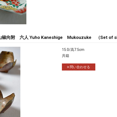
 六人 Yuho Kaneshige Mukouzuke （Set of s
15.0/高7.5cm
共箱
問い合わせる