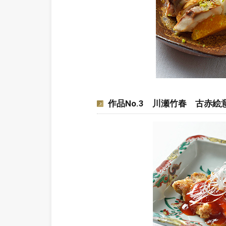
作品No.3 川瀬竹春 古赤絵意花鳥