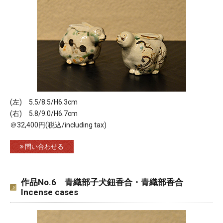
(左) 5.5/8.5/H6.3cm
(右) 5.8/9.0/H6.7cm
＠32,400円(税込/including tax)
問い合わせる
作品No.6 青織部子犬鈕香合・青織部香合
Incense cases