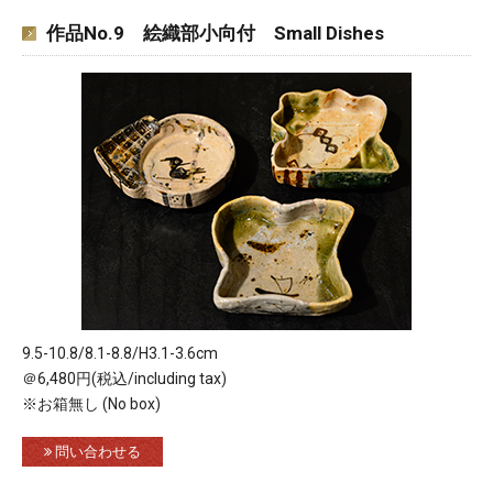
作品No.9 絵織部小向付 Small Dishes
9.5-10.8/8.1-8.8/H3.1-3.6cm
＠6,480円(税込/including tax)
※お箱無し (No box)
問い合わせる