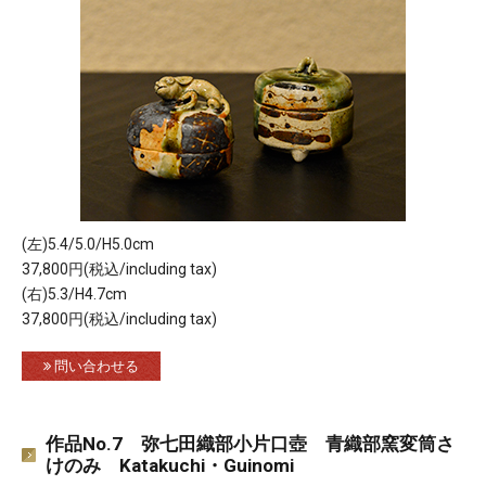
(左)5.4/5.0/H5.0cm
37,800円(税込/including tax)
(右)5.3/H4.7cm
37,800円(税込/including tax)
問い合わせる
作品No.7 弥七田織部小片口壺 青織部窯変筒さ
けのみ Katakuchi・Guinomi