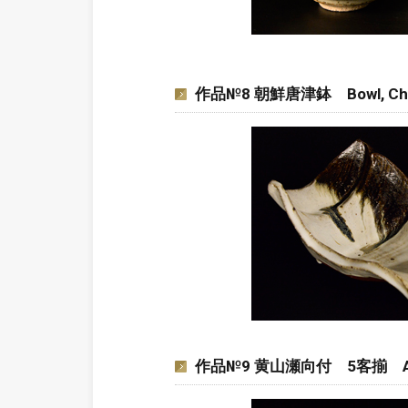
作品№8 朝鮮唐津鉢 Bowl, Chos
作品№9 黄山瀬向付 5客揃 A set o