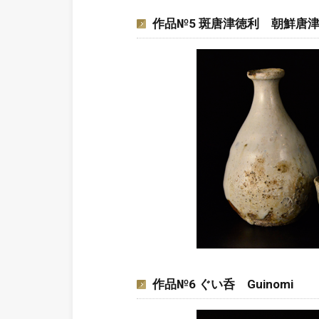
作品№5 斑唐津徳利 朝鮮唐津ぐい呑 To
作品№6 ぐい呑 Guinomi