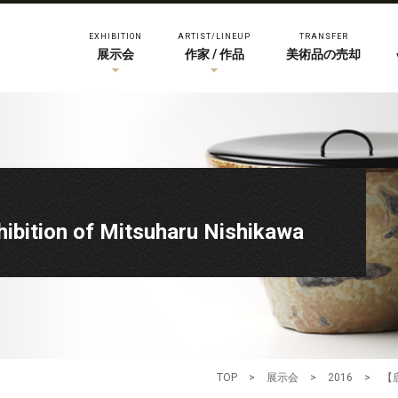
EXHIBITION
ARTIST/LINEUP
TRANSFER
展示会
作家 / 作品
美術品の売却
on of Mitsuharu Nishikawa
TOP
>
展示会
>
2016
>
【唐