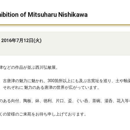
n of Mitsuharu Nishikawa
2016年7月12日(火)
津などの作品が並ぶ西川弘敏展。
、古唐津の魅力に魅かれ、300箇所以上にも及ぶ古窯址を巡り、土や釉
、それぞれに 魅力のある唐津の世界が広がっています。
のある向付、陶板、鉢、徳利、片口、盃、ぐい呑、茶碗、湯呑、花入等
くの皆様のご来苑をお待ち申し上げております。