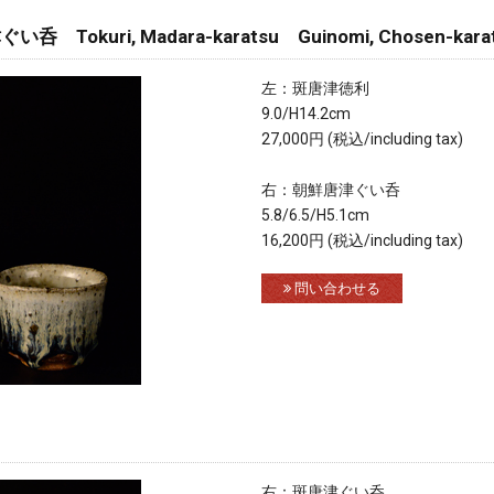
kuri, Madara-karatsu Guinomi, Chosen-kara
左：斑唐津徳利
9.0/H14.2cm
27,000円 (税込/including tax)
右：朝鮮唐津ぐい呑
5.8/6.5/H5.1cm
16,200円 (税込/including tax)
問い合わせる
右：斑唐津ぐい呑