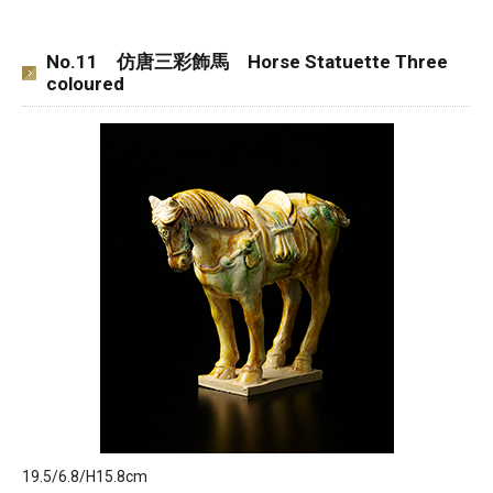
No.11 仿唐三彩飾馬 Horse Statuette Three
coloured
19.5/6.8/H15.8cm