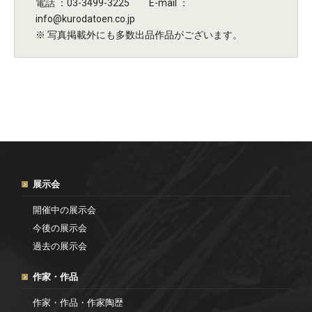
電話 ：03-3499-3225 E-mail ：
info@kurodatoen.co.jp
※ 写真掲載外にも多数出品作品がございます。
展示会
開催中の展示会
今後の展示会
過去の展示会
作家・作品
作家・作品・作家陶歴