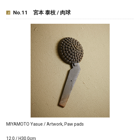
No.11 宮本 泰枝 / 肉球
MIYAMOTO Yasue / Artwork, Paw pads
12.0 / H30.0cm