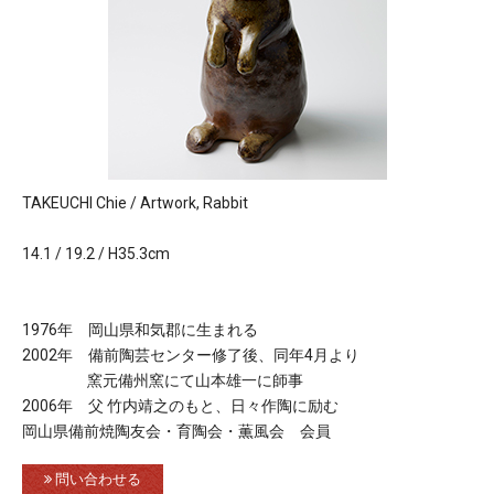
TAKEUCHI Chie / Artwork, Rabbit
14.1 / 19.2 / H35.3cm
1976年 岡山県和気郡に生まれる
2002年 備前陶芸センター修了後、同年4月より
窯元備州窯にて山本雄一に師事
2006年 父 竹内靖之のもと、日々作陶に励む
岡山県備前焼陶友会・育陶会・薫風会 会員
問い合わせる