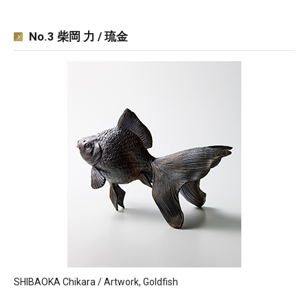
No.3 柴岡 力 / 琉金
SHIBAOKA Chikara / Artwork, Goldfish