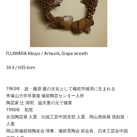
FUJIWARA Kikuyo / Artwork, Grape wreath
34.4 / H35.6cm
1963年 故・藤原 建の次女として備前市穂浪に生まれる
帝塚山大学卒業後 備前陶芸センター入所
陶芸家 辻 清明、協夫妻の元で修業
1990年 初窯
女流陶芸展 入選、伝統工芸中国支部 入選、岡山美術展 奨励賞 ・
入選
岡山県備前焼陶友会 理事、備前育陶会 前会長、日本工芸会中国