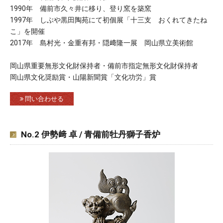
1990年 備前市久々井に移り、登り窯を築窯
1997年 しぶや黒田陶苑にて初個展「十三支 おくれてきたね
こ」を開催
2017年 島村光・金重有邦・隠﨑隆一展 岡山県立美術館
岡山県重要無形文化財保持者・備前市指定無形文化財保持者
岡山県文化奨励賞・山陽新聞賞「文化功労」賞
問い合わせる
No.2 伊勢﨑 卓 / 青備前牡丹獅子香炉