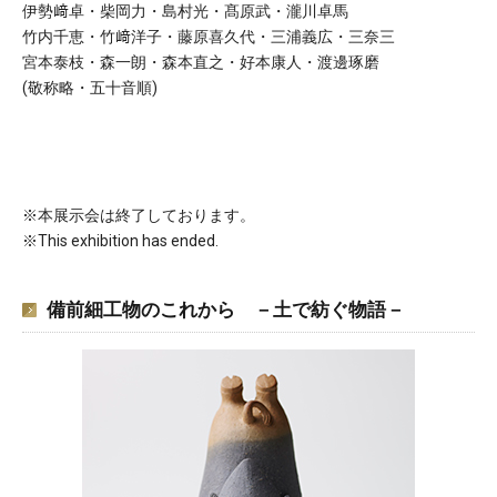
伊勢﨑卓・柴岡力・島村光・髙原武・瀧川卓馬
竹内千恵・竹﨑洋子・藤原喜久代・三浦義広・三奈三
宮本泰枝・森一朗・森本直之・好本康人・渡邊琢磨
(敬称略・五十音順)
※本展示会は終了しております。
※This exhibition has ended.
備前細工物のこれから －土で紡ぐ物語－