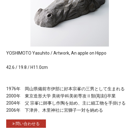
YOSHIMOTO Yasuhito / Artwork, An apple on Hippo
42.6 / 19.8 / H11.0cm
1976年 岡山県備前市伊部に好本宗峯の三男として生まれる
2000年 東京造形大学 美術学科美術専攻Ⅱ類(彫刻)卒業
2004年 父 宗峯に師事し作陶を始め、主に細工物を手掛ける
2006年 下津井、木里神社に宮獅子一対を納める
問い合わせる