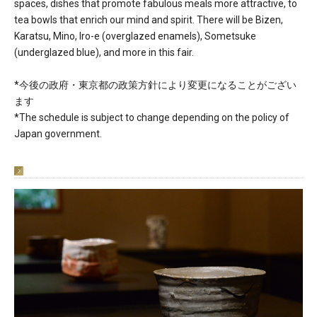
spaces, dishes that promote fabulous meals more attractive, to
tea bowls that enrich our mind and spirit. There will be Bizen,
Karatsu, Mino, Iro-e (overglazed enamels), Sometsuke
(underglazed blue), and more in this fair.
*今後の政府・東京都の政策方針により変更になることがござい
ます
*The schedule is subject to change depending on the policy of
Japan government.