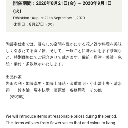
開催期間：2020年8月21日(金) ～ 2020年9月1日
(火)
Exhibition : August 21 to September 1, 2020
休業日：8月27日（木）
陶芸奉仕市では、暮らしの空間を豊かにする花ノ器や料理を美味
しく引きたてる食ノ器、そして、一服ごとに味わいをます茶碗な
ど、特別価格にてご紹介させて戴きます。備前・唐津・美濃・色
絵・染付・多数展示いたします。
出品作家
岩田久利・加藤卓男・加藤土師萌・金重道明・小山冨士夫・清水
卯一・鈴木治・塚本快示・藤原啓・各務周海 その他
(敬称略)
We will introduce items at reasonable prices during the period.
The items will vary from flower vases that add colors to living