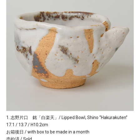
1. 志野片口 銘「白楽天」/ Lipped Bowl, Shino “Hakurakuten”
17.1 / 13.7 / H10.2cm
お箱後日 / with box to be made in a month
売約済 / Sold