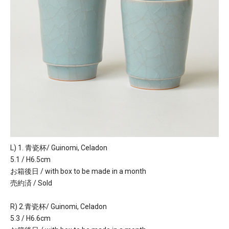
L) 1. 青瓷杯/ Guinomi, Celadon
5.1 / H6.5cm
お箱後日 / with box to be made in a month
売約済 / Sold
R) 2.青瓷杯/ Guinomi, Celadon
5.3 / H6.6cm