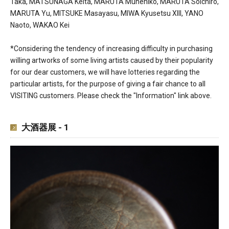
Taka, MATSUNAGA Keita, MARUTA Munehiko, MARUTA Soichiro,
MARUTA Yu, MITSUKE Masayasu, MIWA Kyusetsu XIII, YANO
Naoto, WAKAO Kei
*Considering the tendency of increasing difficulty in purchasing
willing artworks of some living artists caused by their popularity
for our dear customers, we will have lotteries regarding the
particular artists, for the purpose of giving a fair chance to all
VISITING customers. Please check the "Information" link above.
大酒器展 - 1