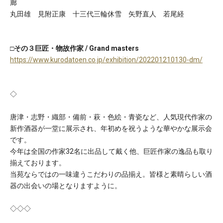
廊
丸田雄 見附正康 十三代三輪休雪 矢野直人 若尾経
□その３巨匠・物故作家 / Grand masters
https://www.kurodatoen.co.jp/exhibition/202201210130-dm/
◇
唐津・志野・織部・備前・萩・色絵・青瓷など、人気現代作家の
新作酒器が一堂に展示され、年初めを祝うような華やかな展示会
です。
今年は全国の作家32名に出品して戴く他、巨匠作家の逸品も取り
揃えております。
当苑ならではの一味違うこだわりの品揃え。皆様と素晴らしい酒
器の出会いの場となりますように。
◇◇◇