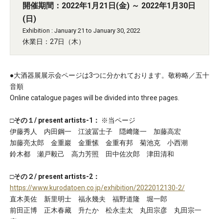
開催期間：2022年1月21日(金) ～ 2022年1月30日
(日)
Exhibition : January 21 to January 30, 2022
休業日：27日（木）
●大酒器展展示会ページは3つに分かれております。敬称略／五十
音順
Online catalogue pages will be divided into three pages.
□その１/ present artists-1：
※当ページ
伊藤秀人 内田鋼一 江波冨士子 隠﨑隆一 加藤高宏
加藤亮太郎 金重巖 金重愫 金重有邦 菊池克 小西潮
鈴木都 瀬戸毅己 高力芳照 田中佐次郎 津田清和
□その２/ present artists-2：
https://www.kurodatoen.co.jp/exhibition/2022012130-2/
直木美佐 新里明士 福永幾夫 福野道隆 堀一郎
前田正博 正木春藏 升たか 松永圭太 丸田宗彦 丸田宗一