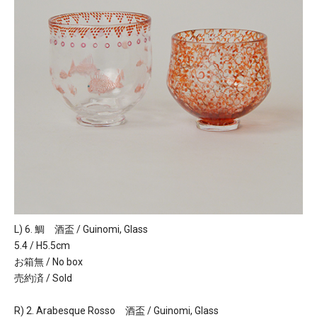
L) 6. 鯛 酒盃 / Guinomi, Glass
5.4 / H5.5cm
お箱無 / No box
売約済 / Sold
R) 2. Arabesque Rosso 酒盃 / Guinomi, Glass