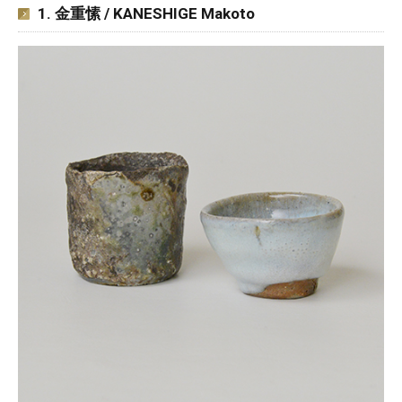
1. 金重愫 / KANESHIGE Makoto