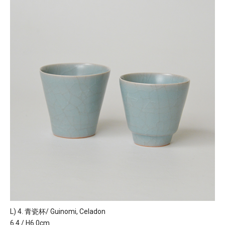
L) 4. 青瓷杯/ Guinomi, Celadon
6.4 / H6.0cm