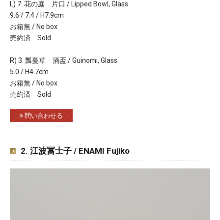
L) 7. 花の庭 片口 / Lipped Bowl, Glass
9.6 / 7.4 / H7.9cm
お箱無 / No box
売約済 Sold
R) 3. 瓢蔓草 酒盃 / Guinomi, Glass
5.0 / H4.7cm
お箱無 / No box
売約済 Sold
問い合わせる
2. 江波冨士子 / ENAMI Fujiko