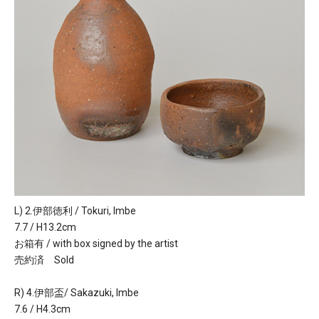
L) 2.伊部徳利 / Tokuri, Imbe
7.7 / H13.2cm
お箱有 / with box signed by the artist
売約済 Sold
R) 4.伊部盃/ Sakazuki, Imbe
7.6 / H4.3cm