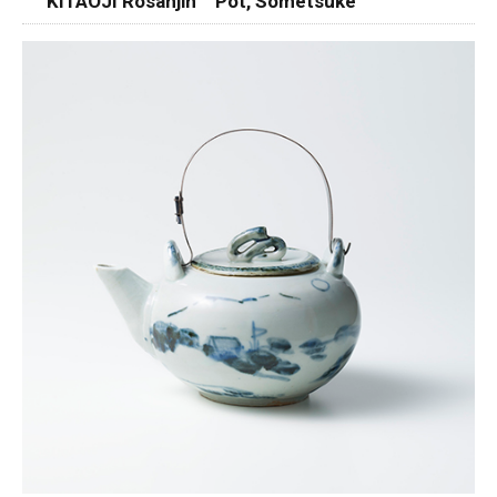
KITAOJI Rosanjin Pot, Sometsuke