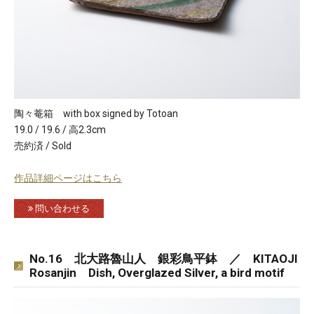
陶々菴箱 with box signed by Totoan
19.0 / 19.6 / 高2.3cm
売約済 / Sold
作品詳細ページはこちら
問い合わせる
No.16 北大路魯山人 銀彩鳥平鉢 ／ KITAOJI
Rosanjin Dish, Overglazed Silver, a bird motif