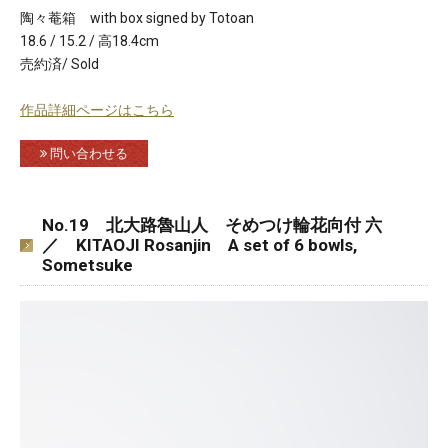
陶々菴箱 with box signed by Totoan
18.6 / 15.2 / 高18.4cm
売約済/ Sold
作品詳細ページはこちら
問い合わせる
No.19 北大路魯山人 そめつけ輪花向付 六
／ KITAOJI Rosanjin A set of 6 bowls,
Sometsuke