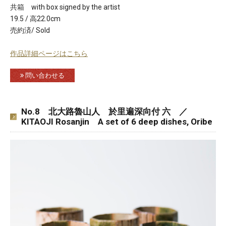
共箱 with box signed by the artist
19.5 / 高22.0cm
売約済/ Sold
作品詳細ページはこちら
問い合わせる
No.8 北大路魯山人 於里遍深向付 六 ／
KITAOJI Rosanjin A set of 6 deep dishes, Oribe