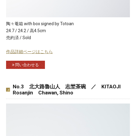
陶々菴箱 with box signed by Totoan
24.7 / 24.2 / 高4.5cm
売約済 / Sold
作品詳細ページはこちら
問い合わせる
No.3 北大路魯山人 志埜茶碗 ／ KITAOJI
Rosanjin Chawan, Shino