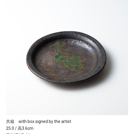
共箱 with box signed by the artist
25.0 / 高3.6cm