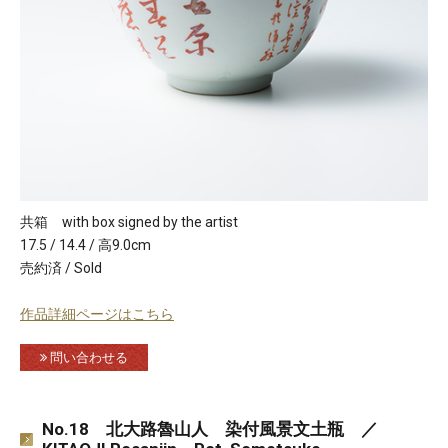
共箱 with box signed by the artist
17.5 / 14.4 / 高9.0cm
売約済 / Sold
作品詳細ページはこちら
問い合わせる
No.18 北大路魯山人 染付風景文土瓶 ／