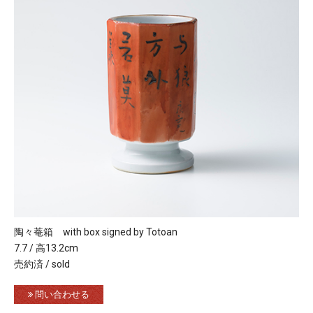
陶々菴箱 with box signed by Totoan
7.7 / 高13.2cm
売約済 / sold
問い合わせる