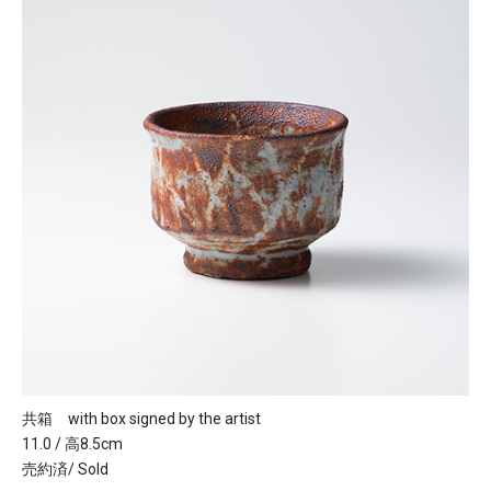
共箱 with box signed by the artist
11.0 / 高8.5cm
売約済/ Sold