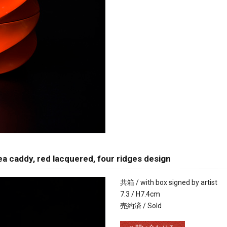
, red lacquered, four ridges design
共箱 / with box signed by artist
7.3 / H7.4cm
売約済 / Sold