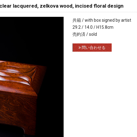
acquered, zelkova wood, incised floral design
共箱 / with box signed by artist
29.2 / 14.0 / H15.8cm
売約済 / sold
問い合わせる