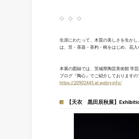
◇ ◇ ◇
生涯にわたって、木質の美しさを生かし
は、筥・茶器・茶杓・椀をはじめ、花入
本展の図録では、茨城県陶芸美術館 学
ブログ『陶心』でご紹介しておりますの
https://20902445.at.webry.info/
【天衣 黒田辰秋展】Exhibition o