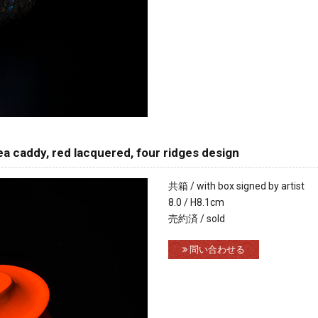
, red lacquered, four ridges design
共箱 / with box signed by artist
8.0 / H8.1cm
売約済 / sold
問い合わせる