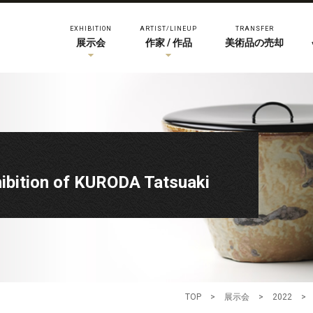
EXHIBITION
ARTIST/LINEUP
TRANSFER
展示会
作家 / 作品
美術品の売却
on of KURODA Tatsuaki
TOP
>
展示会
>
2022
>