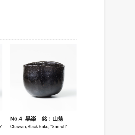
No.4
黒楽 銘：山翁
e"
Chawan, Black Raku, "San-oh"