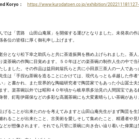
nd Koryo：
https://www.kurodatoen.co.jp/exhibition/202211181127
では「雲路 山田山庵展」を開催する運びとなりました。未発表の作
係各位の皆様に厚く御礼申し上げます。
分となり松下幸之助氏らと共に茶道振興を務め上げられました。茶人
り楽茶碗の作陶に目覚めます。５０年ほどの楽茶碗の制作人生の中で当
たしました。その作品は益田鈍翁氏らと共に小田原三茶人の一人であっ
先生は「手捏ね茶碗を造ることにかけては、現代もっとも卓越した作者
い」と書かれ、また世界的な陶磁研究者で陶芸家でもあった小山冨士夫
ます。楽茶碗以外では昭和４０年頃から岐阜県多治見の人間国宝である
身替、釘彫伊羅保などの多彩な高麗茶碗にも大変素晴らしい茶碗があり
げることが出来たのかを考えてみますと山田山庵先生がまず陶芸を生
離れることが出来たこと、古美術を愛しそして集めたこと、精通者や見
などが想像されます。それでも只管に茶碗に向き合い辿り着いた偉業は