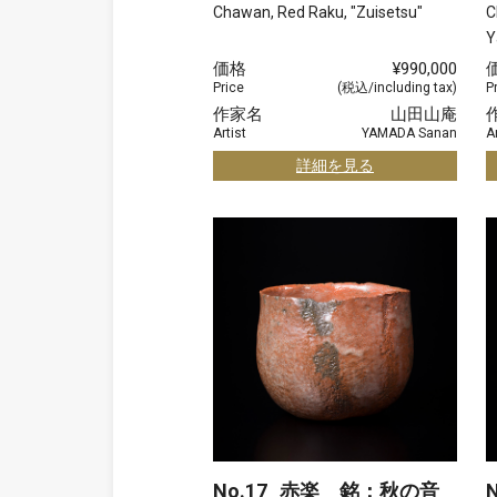
Chawan, Red Raku, "Zuisetsu"
C
Y
価格
¥990,000
Price
(税込/including tax)
P
作家名
山田山庵
Artist
YAMADA Sanan
Ar
詳細を見る
No.17
赤楽 銘：秋の音
N