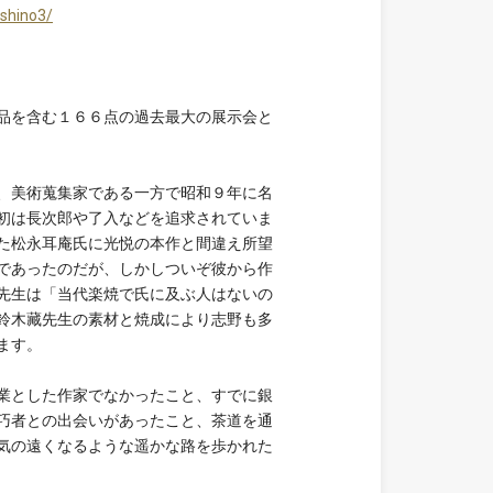
-shino3/
品を含む１６６点の過去最大の展示会と
、美術蒐集家である一方で昭和９年に名
初は長次郎や了入などを追求されていま
た松永耳庵氏に光悦の本作と間違え所望
であったのだが、しかしついぞ彼から作
先生は「当代楽焼で氏に及ぶ人はないの
鈴木藏先生の素材と焼成により志野も多
ます。
業とした作家でなかったこと、すでに銀
巧者との出会いがあったこと、茶道を通
気の遠くなるような遥かな路を歩かれた