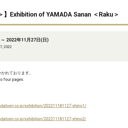
ibition of YAMADA Sanan ＜Raku＞
～ 2022年11月27日(日)
7, 2022
に分かれております。
to four pages.
odatoen.co.jp/exhibition/202211181127-shino1/
odatoen.co.jp/exhibition/202211181127-shino2/