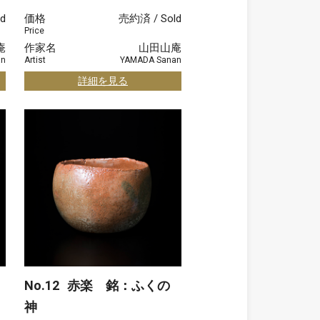
d
価格
売約済 / Sold
Price
庵
作家名
山田山庵
an
Artist
YAMADA Sanan
詳細を見る
No.12
赤楽 銘：ふくの
神