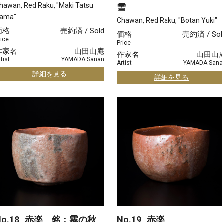
hawan, Red Raku, "Maki Tatsu
雪
ama"
Chawan, Red Raku, "Botan Yuki"
価格
売約済 / Sold
価格
売約済 / Sol
rice
Price
作家名
山田山庵
作家名
山田山
tist
YAMADA Sanan
Artist
YAMADA San
詳細を見る
詳細を見る
o.18
赤楽 銘：霧の秋
No.19
赤楽