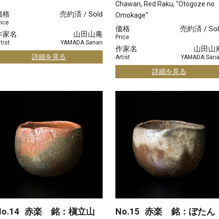
Chawan, Red Raku, "Otogoze no
価格
売約済 / Sold
Omokage"
rice
価格
売約済 / Sol
作家名
山田山庵
Price
tist
YAMADA Sanan
作家名
山田山
詳細を見る
Artist
YAMADA San
詳細を見る
o.14
赤楽 銘：槇立山
No.15
赤楽 銘：ぼたん