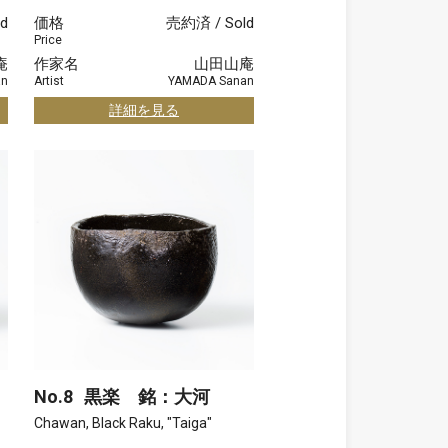
d
価格
売約済 / Sold
Price
庵
作家名
山田山庵
an
Artist
YAMADA Sanan
詳細を見る
No.8
黒楽 銘：大河
Chawan, Black Raku, "Taiga"