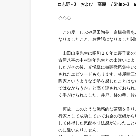
□ 志野 - 3 および 高麗 / Shino-3 a
◇◇◇
この度、しぶや黒田陶苑、京橋魯卿あん
なりましたこと、お世話になりました関
山田山庵先生は昭和２６年に裏千家の老
古屋八事の中村道年先生との出逢いによ
したがその後、光悦様に徹頭徹尾集中い
されたエピソードもあります。林屋晴三
陶家というような姿勢を感じたことはな
ではなからうか」と高く評されておられ
く手がけられました。井戸、柿の蔕、片
何故、このような魅惑的な茶碗を作り上
行家として成功していてお金の呪縛から
して体得した気配や寸法感があったこと
のに違いありません。