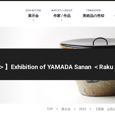
EXHIBITION
ARTIST/LINEUP
TRANSFER
展示会
作家 / 作品
美術品の売却
ibition of YAMADA Sanan ＜Rak
TOP
>
展示会
>
2022
>
【雲路 山田山庵展 