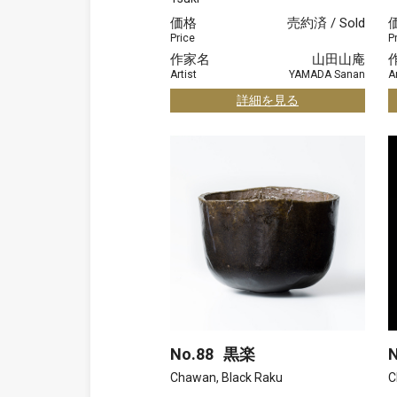
価格
売約済 / Sold
Price
P
作家名
山田山庵
Artist
YAMADA Sanan
Ar
詳細を見る
No.88
黒楽
N
Chawan, Black Raku
C