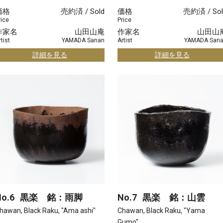
価格
売約済 / Sold
価格
売約済 / Sol
rice
Price
作家名
山田山庵
作家名
山田山
tist
YAMADA Sanan
Artist
YAMADA San
詳細を見る
詳細を見る
o.6
黒楽 銘：雨脚
No.7
黒楽 銘：山雲
hawan, Black Raku, "Ama ashi"
Chawan, Black Raku, "Yama
Gumo"