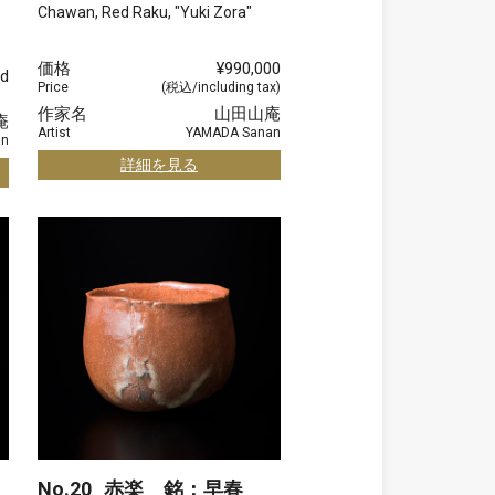
Chawan, Red Raku, "Yuki Zora"
価格
¥990,000
d
Price
(税込/including tax)
作家名
山田山庵
庵
Artist
YAMADA Sanan
an
詳細を見る
No.20
赤楽 銘：早春