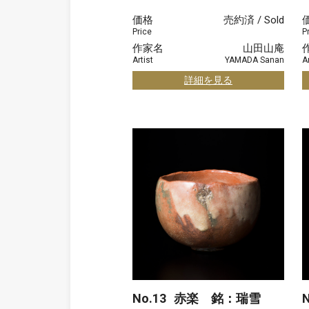
価格
売約済 / Sold
Price
P
作家名
山田山庵
Artist
YAMADA Sanan
Ar
詳細を見る
No.13
赤楽 銘：瑞雪
N