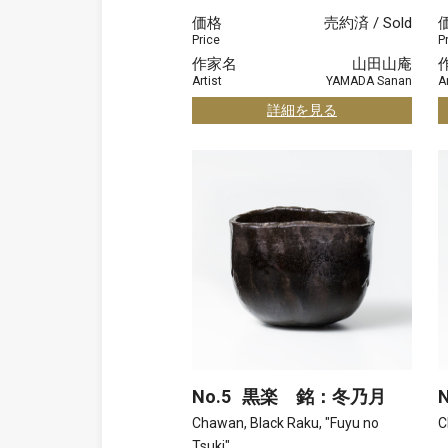
価格
売約済 / Sold
Price
P
作家名
山田山庵
Artist
YAMADA Sanan
Ar
詳細を見る
No.5
黒楽 銘：冬乃月
N
Chawan, Black Raku, "Fuyu no
C
Tsuki"