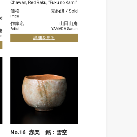
Chawan, Red Raku, "Fuku no Kami"
価格
売約済 / Sold
Price
d
作家名
山田山庵
Artist
YAMADA Sanan
庵
an
詳細を見る
No.16
赤楽 銘：雪空