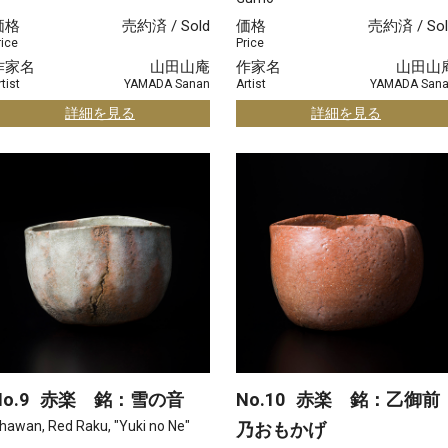
価格
売約済 / Sold
価格
売約済 / Sol
rice
Price
作家名
山田山庵
作家名
山田山
tist
YAMADA Sanan
Artist
YAMADA San
詳細を見る
詳細を見る
o.9
赤楽 銘：雪の音
No.10
赤楽 銘：乙御前
hawan, Red Raku, "Yuki no Ne"
乃おもかげ