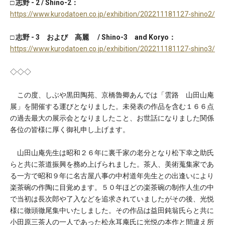
□ 志野 - 2 / Shino-2：
https://www.kurodatoen.co.jp/exhibition/202211181127-shino2/
□ 志野 - 3 および 高麗 / Shino-3 and Koryo：
https://www.kurodatoen.co.jp/exhibition/202211181127-shino3/
◇◇◇
この度、しぶや黒田陶苑、京橋魯卿あんでは「雲路 山田山庵
展」を開催する運びとなりました。未発表の作品を含む１６６点
の過去最大の展示会となりましたこと、お世話になりました関係
各位の皆様に厚く御礼申し上げます。
山田山庵先生は昭和２６年に裏千家の老分となり松下幸之助氏
らと共に茶道振興を務め上げられました。茶人、美術蒐集家であ
る一方で昭和９年に名古屋八事の中村道年先生との出逢いにより
楽茶碗の作陶に目覚めます。５０年ほどの楽茶碗の制作人生の中
で当初は長次郎や了入などを追求されていましたがその後、光悦
様に徹頭徹尾集中いたしました。その作品は益田鈍翁氏らと共に
小田原三茶人の一人であった松永耳庵氏に光悦の本作と間違え所