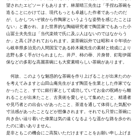
望されたエピソードもあります。林屋晴三先生は「手捏ね茶碗を
造ることにかけては、現代もっとも卓越した作者であったのだ
が、しかしついぞ彼から作陶家というような姿勢を感じたことは
ない」と書かれ、また世界的な陶磁研究者で陶芸家でもあった小
山冨士夫先生は「当代楽焼で氏に及ぶ人はないのではなからう
か」と高く評されておられます。楽茶碗以外では昭和４０年頃か
ら岐阜県多治見の人間国宝である鈴木藏先生の素材と焼成により
志野も多く手がけられました。井戸、柿の蔕、片身替、釘彫伊羅
保などの多彩な高麗茶碗にも大変素晴らしい茶碗があります。
何故、このような魅惑的な茶碗を作り上げることが出来たのか
を考えてみますと山田山庵先生がまず陶芸を生業とした作家でな
かったこと、すでに銀行家として成功していてお金の呪縛から離
れることが出来たこと、古美術を愛しそして集めたこと、精通者
や見巧者との出会いがあったこと、茶道を通して体得した気配や
寸法感があったことなどが想像されます。それでも只管に茶碗に
向き合い辿り着いた偉業は気の遠くなるような遥かな路を歩かれ
たのに違いありません。
是非ともこの機会にご高覧いただけますことをお願い申し上げま