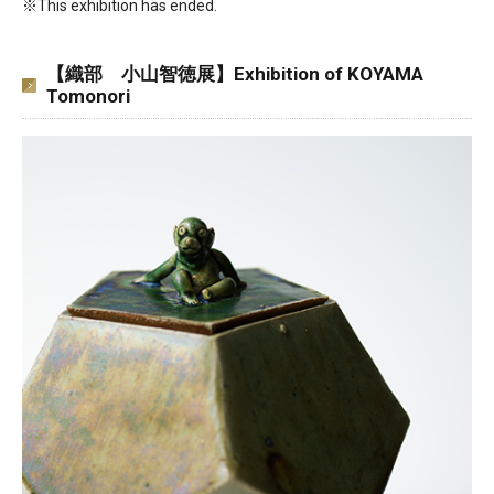
※This exhibition has ended.
【織部 小山智徳展】Exhibition of KOYAMA
Tomonori