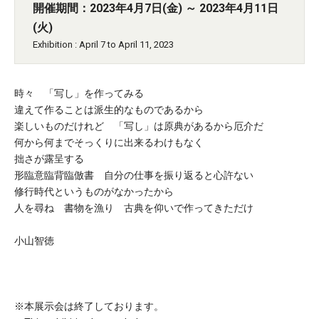
開催期間：2023年4月7日(金) ～ 2023年4月11日
(火)
Exhibition : April 7 to April 11, 2023
時々 「写し」を作ってみる
違えて作ることは派生的なものであるから
楽しいものだけれど 「写し」は原典があるから厄介だ
何から何までそっくりに出来るわけもなく
拙さが露呈する
形臨意臨背臨倣書 自分の仕事を振り返ると心許ない
修行時代というものがなかったから
人を尋ね 書物を漁り 古典を仰いで作ってきただけ
小山智徳
※本展示会は終了しております。