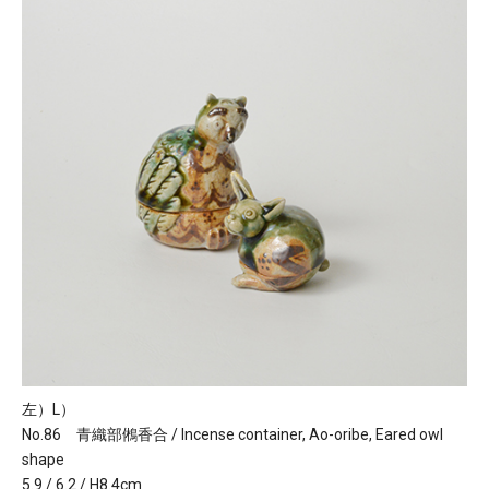
左）L）
No.86 青織部鵂香合 / Incense container, Ao-oribe, Eared owl
shape
5.9 / 6.2 / H8.4cm