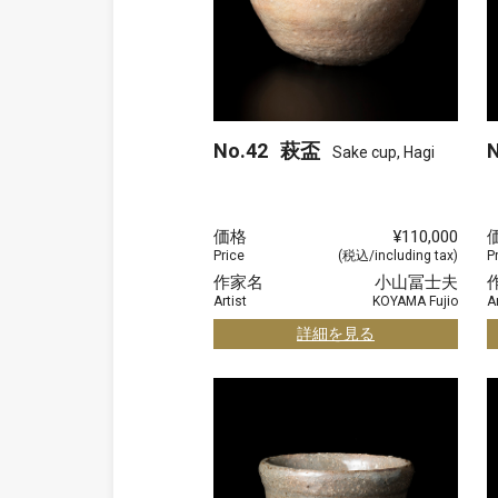
No.42
萩盃
N
Sake cup, Hagi
価格
¥110,000
Price
(税込/including tax)
P
作家名
小山冨士夫
Artist
KOYAMA Fujio
Ar
詳細を見る