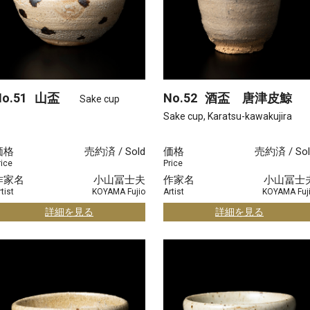
o.51
山盃
No.52
酒盃 唐津皮鯨
Sake cup
Sake cup, Karatsu-kawakujira
価格
売約済 / Sold
価格
売約済 / Sol
rice
Price
作家名
小山冨士夫
作家名
小山冨士
tist
KOYAMA Fujio
Artist
KOYAMA Fuj
詳細を見る
詳細を見る