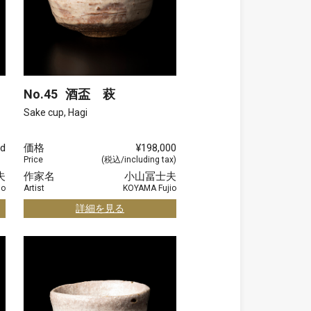
No.45
酒盃 萩
Sake cup, Hagi
d
価格
¥198,000
Price
(税込/including tax)
夫
作家名
小山冨士夫
io
Artist
KOYAMA Fujio
詳細を見る