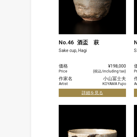
No.46
酒盃 萩
N
Sake cup, Hagi
S
価格
¥198,000
Price
(税込/including tax)
P
作家名
小山冨士夫
Artist
KOYAMA Fujio
Ar
詳細を見る