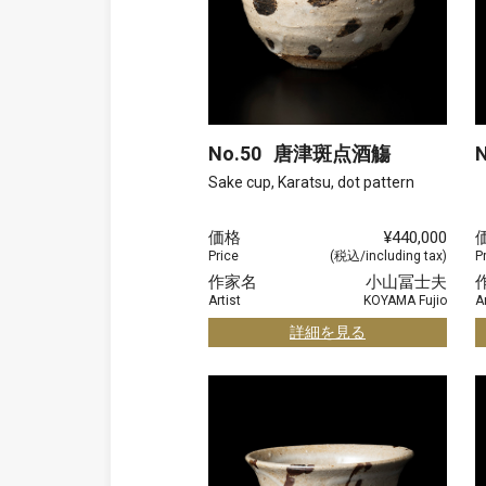
No.50
唐津斑点酒觴
N
Sake cup, Karatsu, dot pattern
価格
¥440,000
Price
(税込/including tax)
P
作家名
小山冨士夫
Artist
KOYAMA Fujio
Ar
詳細を見る