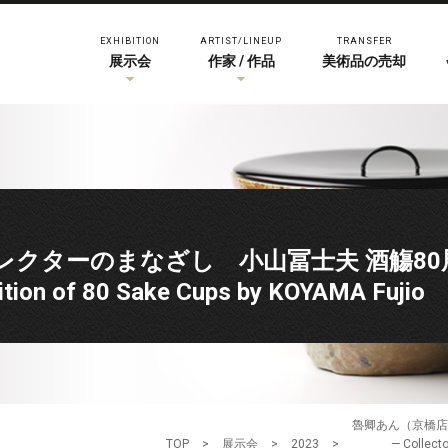
EXHIBITION
ARTIST/LINEUP
TRANSFER
展示会
作家 / 作品
美術品の売却
クターのまなざし 小山冨士夫 酒觴80展
bition of 80 Sake Cups by KOYAMA Fujio
魯卿あん（京橋店
TOP
>
展示会
>
2023
>
— Collecto