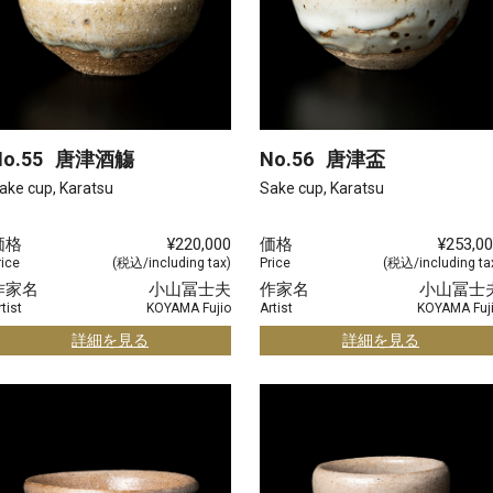
o.55
唐津酒觴
No.56
唐津盃
ake cup, Karatsu
Sake cup, Karatsu
価格
¥220,000
価格
¥253,0
rice
(税込/including tax)
Price
(税込/including ta
作家名
小山冨士夫
作家名
小山冨士
tist
KOYAMA Fujio
Artist
KOYAMA Fuj
詳細を見る
詳細を見る