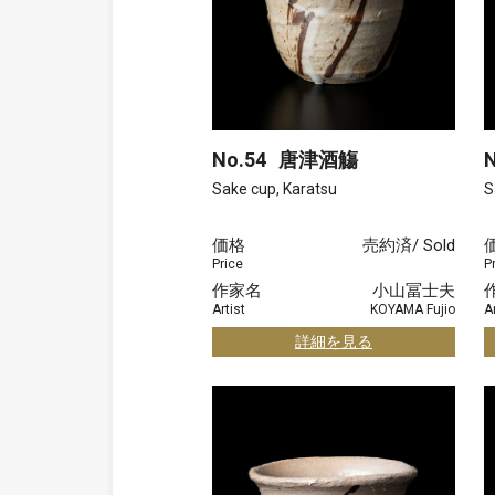
No.54
唐津酒觴
N
Sake cup, Karatsu
S
価格
売約済/ Sold
Price
P
作家名
小山冨士夫
Artist
KOYAMA Fujio
Ar
詳細を見る