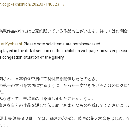
n.co.jp/exhibition/202307140723-1/
掲載作品の中にはご売約戴いている作品もございます。詳しくはお問合
 at Kyobashi
. Please note sold items are not showcased.
isplayed in the detail section on the exhibition webpage, however please
e congestion situation of the gallery.
開され、日本橋壷中居にて初個展を開催したそのとき、
の第一の太刀を大切にするように、たった一度ひきあげるだけのロクロ
た。
みなぎって、来場者の目を愉しませたにちがいない。
白さを自らの作品を通して伝え続けあまたなものを残してくださいまし
山冨士夫 酒觴８０展 」では、鎌倉の永福窯、岐阜の花ノ木窯をはじめ、
ます。