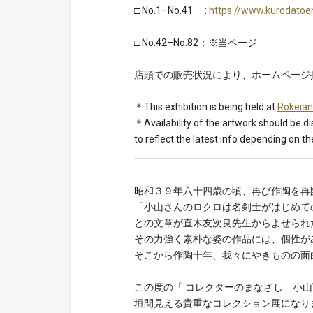
□ No.1–No.41 :
https://www.kurodatoe
□ No.42–No.82：※当ページ
店頭での販売状況により、ホームページ
＊This exhibition is being held at
Rokeian
＊Availability of the artwork should be d
to reflect the latest info depending on th
昭和３９年六十四歳の頃、再び作陶を再
「小山さんのロクロは名剣士がはじめて
との文章が直木友次良先生からよせられ
その力強く素朴な姿の作品には、個性が
そこから作陶十年、我々にやきものの面
この度の「 コレクターのまなざし 小
垣間見える貴重なコレクション展になり