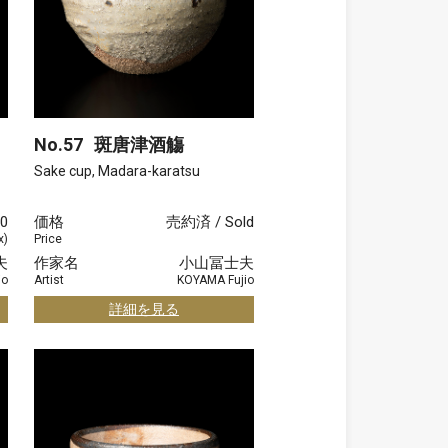
No.57
斑唐津酒觴
Sake cup, Madara-karatsu
00
価格
売約済 / Sold
x)
Price
夫
作家名
小山冨士夫
io
Artist
KOYAMA Fujio
詳細を見る