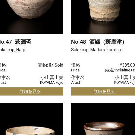
o.47
萩酒盃
No.48
酒觴（斑唐津）
ake cup, Hagi
Sake cup, Madara-karatsu
価格
売約済/ Sold
価格
¥385,0
rice
Price
(税込/including ta
作家名
小山冨士夫
作家名
小山冨士
tist
KOYAMA Fujio
Artist
KOYAMA Fuj
詳細を見る
詳細を見る