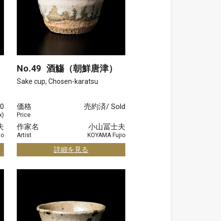
No.49
酒觴（朝鮮唐津）
Sake cup, Chosen-karatsu
00
価格
売約済/ Sold
x)
Price
夫
作家名
小山冨士夫
io
Artist
KOYAMA Fujio
詳細を見る