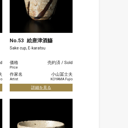
No.53
絵唐津酒觴
Sake cup, E-karatsu
d
価格
売約済 / Sold
Price
夫
作家名
小山冨士夫
io
Artist
KOYAMA Fujio
詳細を見る