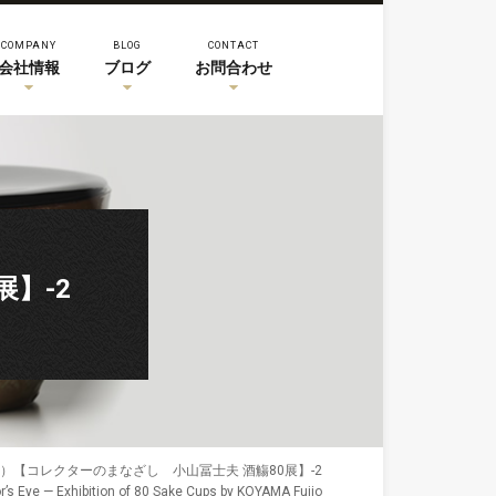
COMPANY
BLOG
CONTACT
会社情報
ブログ
お問合わせ
】-2
）【コレクターのまなざし 小山冨士夫 酒觴80展】-2
r’s Eye — Exhibition of 80 Sake Cups by KOYAMA Fujio