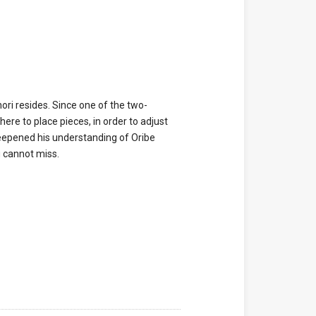
i resides. Since one of the two-
re to place pieces, in order to adjust
deepened his understanding of Oribe
u cannot miss.