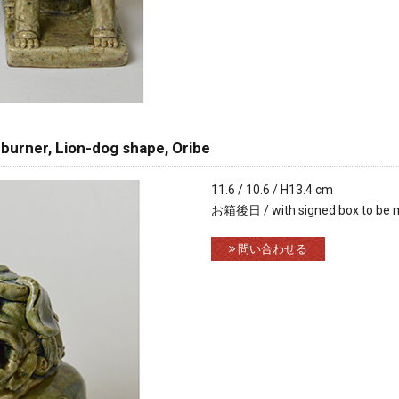
rner, Lion-dog shape, Oribe
11.6 / 10.6 / H13.4 cm
お箱後日 / with signed box to be 
問い合わせる