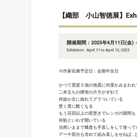
【織部 小山智徳展】Exhibiti
開催期間：2025年4月11日(金) ～
Exhibition : April 11 to April 15, 2025
※作家在廊予定日：会期中全日
かつて震度５強の地震に何度かみまわれ
二本立ちの煙突の片方がずれて
何故か左に捻れてグラついている
焚く度に酷くなる
もう百回以上の窯焚きでレンガの隙間も
何処といわず開いている
当然いままで幾度も手直しをして使って
アーチ部分も含めて組み直しをせねば…