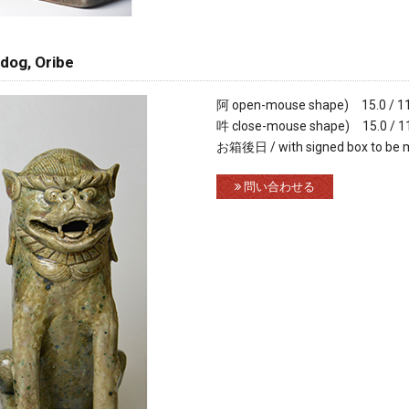
dog, Oribe
阿 open-mouse shape) 15.0 / 11
吽 close-mouse shape) 15.0 / 11
お箱後日 / with signed box to be 
問い合わせる