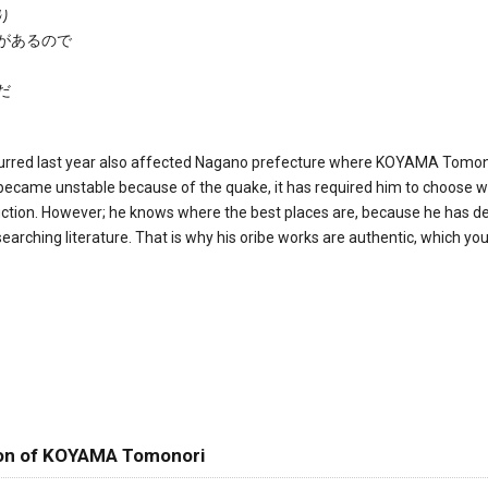
り
があるので
だ
urred last year also affected Nagano prefecture where KOYAMA Tomonor
became unstable because of the quake, it has required him to choose whe
eduction. However; he knows where the best places are, because he has 
earching literature. That is why his oribe works are authentic, which yo
of KOYAMA Tomonori