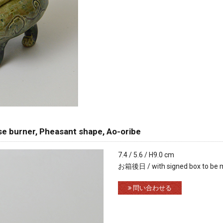
urner, Pheasant shape, Ao-oribe
7.4 / 5.6 / H9.0 cm
お箱後日 / with signed box to be 
問い合わせる