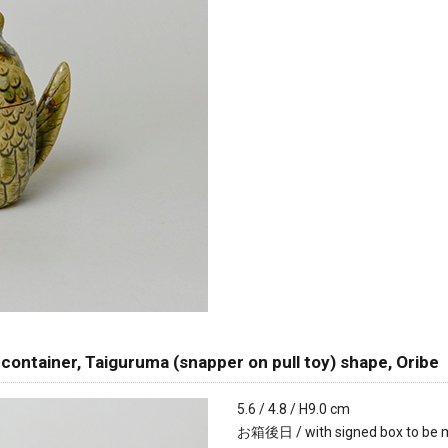
ainer, Taiguruma (snapper on pull toy) shape, Oribe
5.6 / 4.8 / H9.0 cm
お箱後日 / with signed box to be 