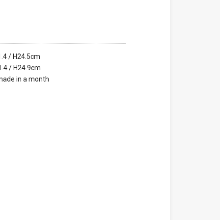
.4 / H24.5cm
.4 / H24.9cm
made in a month