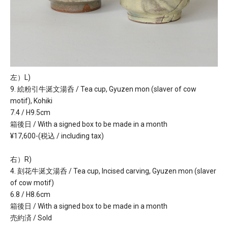
左）L)
9. 絵粉引牛涎文湯呑 / Tea cup, Gyuzen mon (slaver of cow
motif), Kohiki
7.4 / H9.5cm
箱後日 / With a signed box to be made in a month
¥17,600-(税込 / including tax)
右）R)
4. 刻花牛涎文湯呑 / Tea cup, Incised carving, Gyuzen mon (slaver
of cow motif)
6.8 / H8.6cm
箱後日 / With a signed box to be made in a month
売約済 / Sold