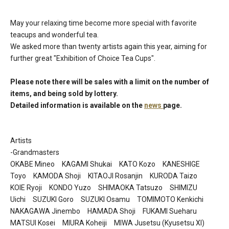
May your relaxing time become more special with favorite
teacups and wonderful tea.
We asked more than twenty artists again this year, aiming for
further great "Exhibition of Choice Tea Cups".
Please note there will be sales with a limit on the number of
items, and being sold by lottery.
Detailed information is available on the
news
page.
Artists
-Grandmasters
OKABE Mineo KAGAMI Shukai KATO Kozo KANESHIGE
Toyo KAMODA Shoji KITAOJI Rosanjin KURODA Taizo
KOIE Ryoji KONDO Yuzo SHIMAOKA Tatsuzo SHIMIZU
Uichi SUZUKI Goro SUZUKI Osamu TOMIMOTO Kenkichi
NAKAGAWA Jinembo HAMADA Shoji FUKAMI Sueharu
MATSUI Kosei MIURA Koheiji MIWA Jusetsu (Kyusetsu XI)