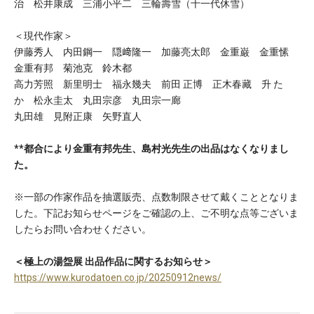
治 松井康成 三浦小平二 三輪壽雪（十一代休雪）
＜現代作家＞
伊藤秀人 内田鋼一 隠﨑隆一 加藤亮太郎 金重巌 金重愫
金重有邦 菊池克 鈴木都
高力芳照 新里明士 福永幾夫 前田 正博 正木春藏 升 た
か 松永圭太 丸田宗彦 丸田宗一廊
丸田雄 見附正康 矢野直人
**都合により金重有邦先生、島村光先生の出品はなくなりまし
た。
※一部の作家作品を抽選販売、点数制限させて戴くこととなりま
した。下記お知らせページをご確認の上、ご不明な点等ございま
したらお問い合わせください。
＜極上の湯盌展 出品作品に関するお知らせ＞
https://www.kurodatoen.co.jp/20250912news/