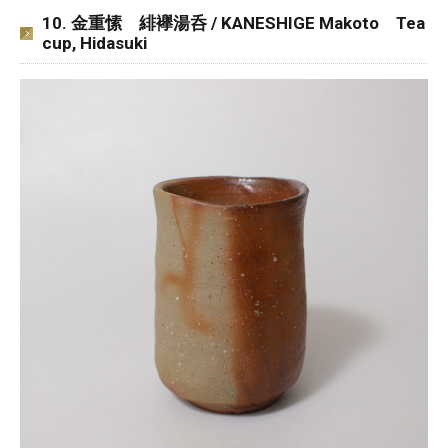
10. 金重愫 緋襷湯呑 / KANESHIGE Makoto Tea
cup, Hidasuki