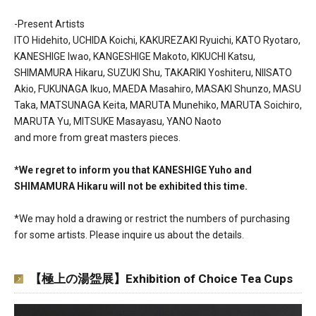
-Present Artists
ITO Hidehito, UCHIDA Koichi, KAKUREZAKI Ryuichi, KATO Ryotaro,
KANESHIGE Iwao, KANGESHIGE Makoto, KIKUCHI Katsu,
SHIMAMURA Hikaru, SUZUKI Shu, TAKARIKI Yoshiteru, NIISATO
Akio, FUKUNAGA Ikuo, MAEDA Masahiro, MASAKI Shunzo, MASU
Taka, MATSUNAGA Keita, MARUTA Munehiko, MARUTA Soichiro,
MARUTA Yu, MITSUKE Masayasu, YANO Naoto
and more from great masters pieces.
*We regret to inform you that KANESHIGE Yuho and
SHIMAMURA Hikaru will not be exhibited this time.
*We may hold a drawing or restrict the numbers of purchasing
for some artists. Please inquire us about the details.
【極上の湯盌展】Exhibition of Choice Tea Cups