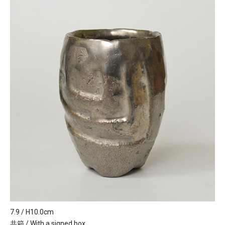
7.9 / H10.0cm
共箱 / With a signed box