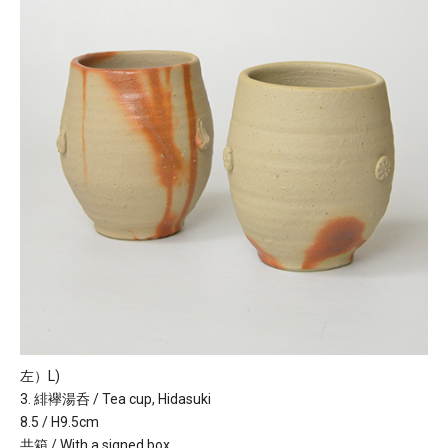
左）L)
3. 緋襷湯呑 / Tea cup, Hidasuki
8.5 / H9.5cm
共箱 / With a signed box