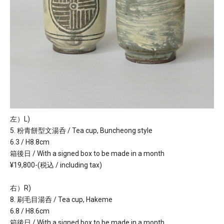
左）L)
5. 粉青餅型文湯呑 / Tea cup, Buncheong style
6.3 / H8.8cm
箱後日 / With a signed box to be made in a month
¥19,800-(税込 / including tax)
右）R)
8. 刷毛目湯呑 / Tea cup, Hakeme
6.8 / H8.6cm
箱後日 / With a signed box to be made in a month