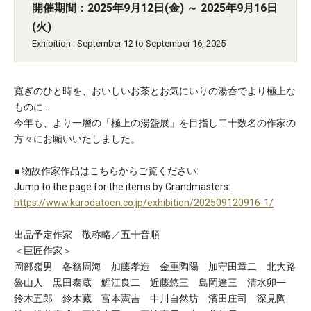
開催期間：2025年9月12日(金) ～ 2025年9月16日
(火)
Exhibition : September 12 to September 16, 2025
寛ぎのひと時を、おいしいお茶とお気にいりの湯呑でより極上な
ものに…
今年も、より一層の「極上の湯盌展」を目指し二十数名の作家の
方々にお願いいたしました。
■ 物故作家作品はこちらからご覧ください:
Jump to the page for the items by Grandmasters:
https://www.kurodatoen.co.jp/exhibition/202509120916-1/
出品予定作家 敬称略／五十音順
＜巨匠作家＞
岡部嶺男 各務周海 加藤孝造 金重陶陽 加守田章二 北大路
魯山人 黒田泰蔵 鯉江良二 近藤悠三 島岡達三 清水卯一
鈴木五郎 鈴木藏 富本憲吉 中川自然坊 濱田庄司 深見陶