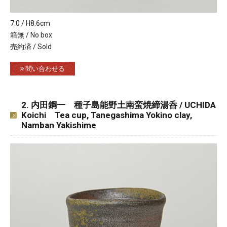
7.0 / H8.6cm
箱無 / No box
売約済 / Sold
問い合わせる
2. 内田鋼一 種子島能野土南蛮焼締湯呑 / UCHIDA
Koichi Tea cup, Tanegashima Yokino clay,
Namban Yakishime